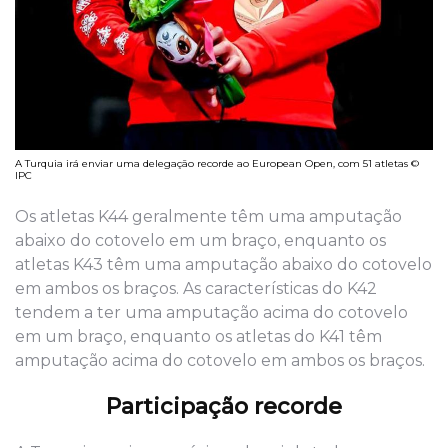
A Turquia irá enviar uma delegação recorde ao European Open, com 51 atletas ©
IPC
Os atletas K44 geralmente têm uma amputação
abaixo do cotovelo em um braço, enquanto os
atletas K43 têm uma amputação abaixo do cotovelo
em ambos os braços. As características do K42
tendem a ter uma amputação acima do cotovelo
em um braço, enquanto os atletas do K41 têm
amputação acima do cotovelo em ambos os braços.
Participação recorde