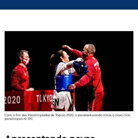
Com o fim das Paralimpíadas de Tóquio 2020, o parataekwondo inicia o novo ciclo
paralímpico © IPC