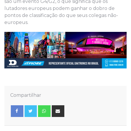
são um evento G4/G2, o que significa que os
lutadores europeus podem ganhar o dobro de
pontos de classificação do que seus colegas não-
europeus.
Compartilhar
Whatsapp
Share
via
Email