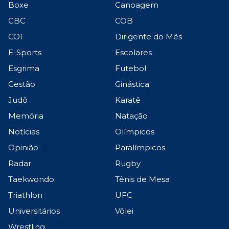
Boxe
Canoagem
CBC
COB
COI
Dirigente do Mês
E-Sports
Escolares
Esgrima
Futebol
Gestão
Ginástica
Judô
Karatê
Memória
Natação
Notícias
Olímpicos
Opinião
Paralímpicos
Radar
Rugby
Taekwondo
Tênis de Mesa
Triathlon
UFC
Universitários
Vôlei
Wrestling