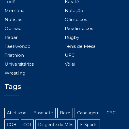
Judô
Karatê
Memória
Natação
Notícias
Olímpicos
Opinião
Paralímpicos
Radar
Rugby
Taekwondo
Tênis de Mesa
Triathlon
UFC
Universitários
Vôlei
Wrestling
Tags
Atletismo
Basquete
Boxe
Canoagem
CBC
COB
COI
Dirigente do Mês
E-Sports