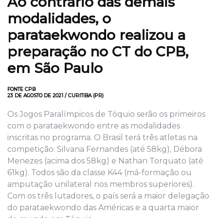
Ao contrário das demais
modalidades, o
parataekwondo realizou a
preparação no CT do CPB,
em São Paulo
FONTE CPB
23 DE AGOSTO DE 2021 / CURITIBA (PR)
Os Jogos Paralímpicos de Tóquio serão os primeiros
com o parataekwondo entre as modalidades
inscritas no programa. O Brasil terá três atletas na
competição: Silvana Fernandes (até 58kg), Débora
Menezes (acima dos 58kg) e Nathan Torquato (até
61kg). Todos são da classe K44 (má-formação ou
amputação unilateral nos membros superiores).
Com os três lutadores, o país será a maior delegação
do parataekwondo das Américas e a quarta maior