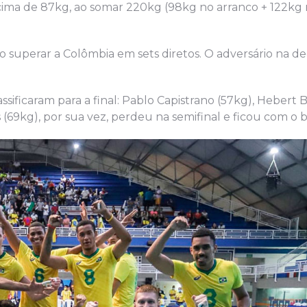
cima de 87kg, ao somar 220kg (98kg no arranco + 122kg
superar a Colômbia em sets diretos. O adversário na dec
assificaram para a final: Pablo Capistrano (57kg), Hebert 
 (69kg), por sua vez, perdeu na semifinal e ficou com o 