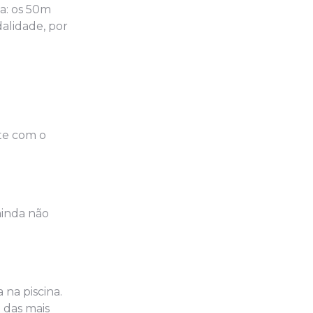
a: os 50m
dalidade, por
te com o
 ainda não
na piscina.
 das mais