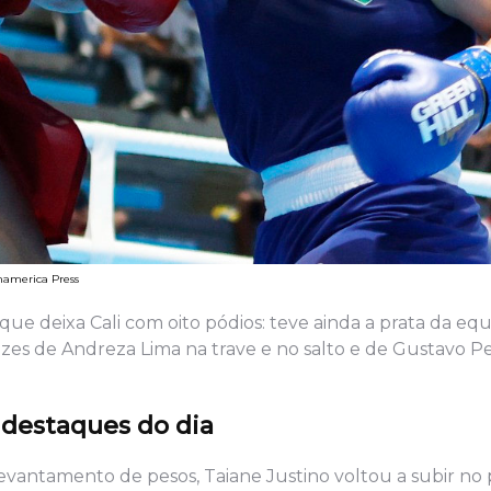
anamerica Press
a, que deixa Cali com oito pódios: teve ainda a prata da eq
nzes de Andreza Lima na trave e no salto e de Gustavo Pe
 destaques do dia
evantamento de pesos, Taiane Justino voltou a subir no