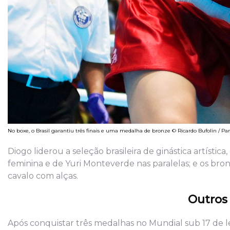
No boxe, o Brasil garantiu três finais e uma medalha de bronze © Ricardo Bufolin / P
Diogo liderou a seleção brasileira de ginástica artístic
feminina e de Yuri Monteverde nas paralelas; e os bro
cavalo com alças.
Outros
Após conquistar três medalhas no Mundial sub 17 de l