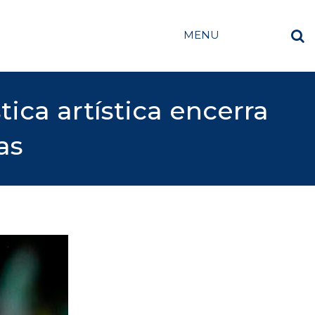
MENU
ica artística encerra
as