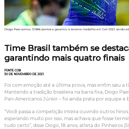
Diogo Paes somou 12.866 pontos e garantiu a terceira medalha em Cali 2021, sendo est
Time Brasil também se destaca
garantindo mais quatro finais
FONTE COB
30 DE NOVEMBRO DE 2021
Foi com emoção até a última prova, mas enfim saiu a tã
Mantendo a tradição brasileira na barra fixa, Diogo P
Pan-Americanos Júnior – foi ainda prata por equipe e b
“Você passa a competição inteira ouvindo outros hino
esperando muito por isso, mas achava que fosse termin
tudo certo”, disse Diogo, 18 anos, atleta do Pinheiros (S