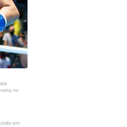
uipe
reira, no
 pódio em