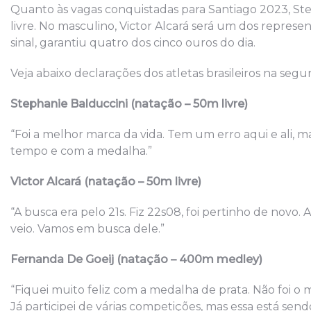
Quanto às vagas conquistadas para Santiago 2023, St
livre. No masculino, Victor Alcará será um dos represe
sinal, garantiu quatro dos cinco ouros do dia.
Veja abaixo declarações dos atletas brasileiros na segun
Stephanie Balduccini (natação – 50m livre)
“Foi a melhor marca da vida. Tem um erro aqui e ali
tempo e com a medalha.”
Victor Alcará (natação – 50m livre)
“A busca era pelo 21s. Fiz 22s08, foi pertinho de novo. 
veio. Vamos em busca dele.”
Fernanda De Goeij (natação – 400m medley)
“Fiquei muito feliz com a medalha de prata. Não foi o
Já participei de várias competições, mas essa está se