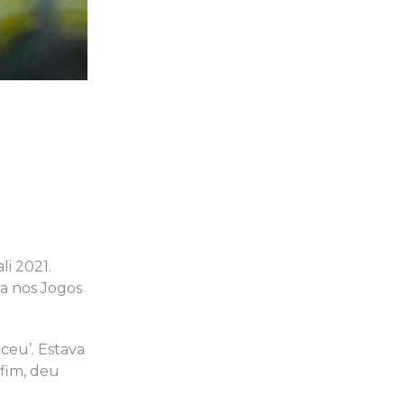
li 2021.
ha nos Jogos
ceu’. Estava
 fim, deu