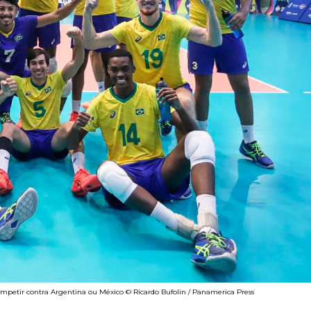
competir contra Argentina ou México © Ricardo Bufolin / Panamerica Press