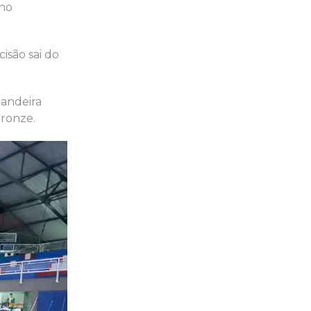
 no
isão sai do
Bandeira
bronze.