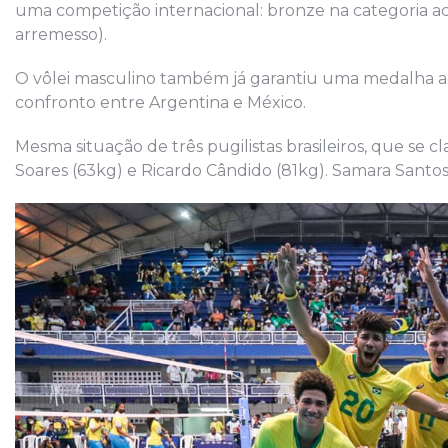
uma competição internacional: bronze na categoria a
arremesso).
O vôlei masculino também já garantiu uma medalha ao 
confronto entre Argentina e México.
Mesma situação de três pugilistas brasileiros, que se cl
Soares (63kg) e Ricardo Cândido (81kg). Samara Santos