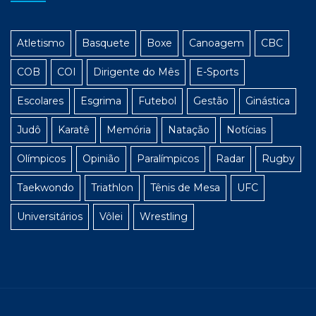
Atletismo
Basquete
Boxe
Canoagem
CBC
COB
COI
Dirigente do Mês
E-Sports
Escolares
Esgrima
Futebol
Gestão
Ginástica
Judô
Karatê
Memória
Natação
Notícias
Olímpicos
Opinião
Paralímpicos
Radar
Rugby
Taekwondo
Triathlon
Tênis de Mesa
UFC
Universitários
Vôlei
Wrestling