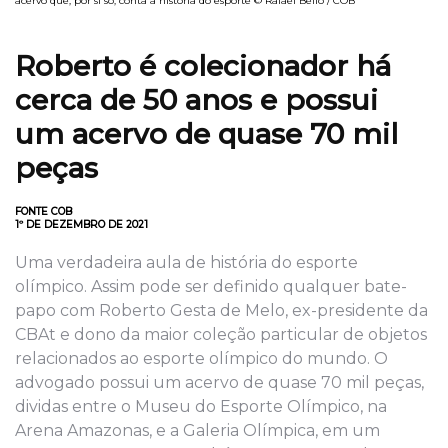
acervo que, por si só, conta a história do esporte © Rafael Bello / COB
Roberto é colecionador há
cerca de 50 anos e possui
um acervo de quase 70 mil
peças
FONTE COB
1º DE DEZEMBRO DE 2021
Uma verdadeira aula de história do esporte
olímpico. Assim pode ser definido qualquer bate-
papo com Roberto Gesta de Melo, ex-presidente da
CBAt e dono da maior coleção particular de objetos
relacionados ao esporte olímpico do mundo. O
advogado possui um acervo de quase 70 mil peças,
dividas entre o Museu do Esporte Olímpico, na
Arena Amazonas, e a Galeria Olímpica, em um