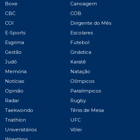
Boxe
Canoagem
CBC
COB
COI
Dirigente do Mês
E-Sports
Escolares
Esgrima
Futebol
Gestão
Ginástica
Judô
Karatê
Memória
Natação
Notícias
Olímpicos
Opinião
Paralímpicos
Radar
Rugby
Taekwondo
Tênis de Mesa
Triathlon
UFC
Universitários
Vôlei
Wrestling