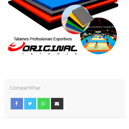
Compartilhar
Whatsapp
Share
via
Email