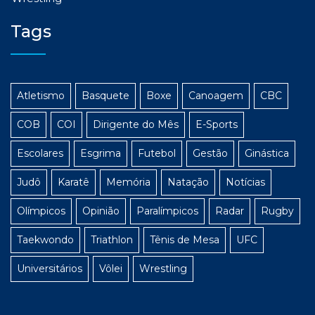
Tags
Atletismo
Basquete
Boxe
Canoagem
CBC
COB
COI
Dirigente do Mês
E-Sports
Escolares
Esgrima
Futebol
Gestão
Ginástica
Judô
Karatê
Memória
Natação
Notícias
Olímpicos
Opinião
Paralímpicos
Radar
Rugby
Taekwondo
Triathlon
Tênis de Mesa
UFC
Universitários
Vôlei
Wrestling