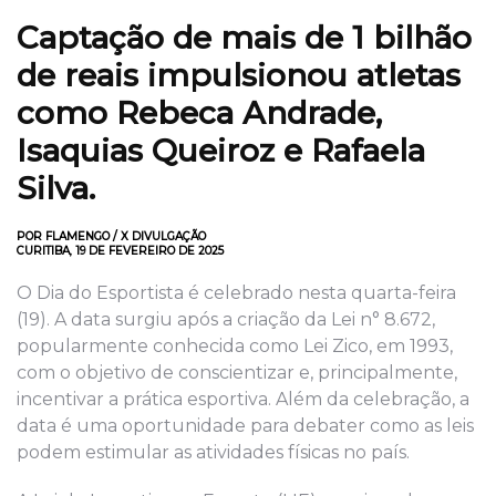
Captação de mais de 1 bilhão
de reais impulsionou atletas
como Rebeca Andrade,
Isaquias Queiroz e Rafaela
Silva.
POR FLAMENGO / X DIVULGAÇÃO
CURITIBA, 19 DE FEVEREIRO DE 2025
O Dia do Esportista é celebrado nesta quarta-feira
(19). A data surgiu após a criação da Lei n° 8.672,
popularmente conhecida como Lei Zico, em 1993,
com o objetivo de conscientizar e, principalmente,
incentivar a prática esportiva. Além da celebração, a
data é uma oportunidade para debater como as leis
podem estimular as atividades físicas no país.