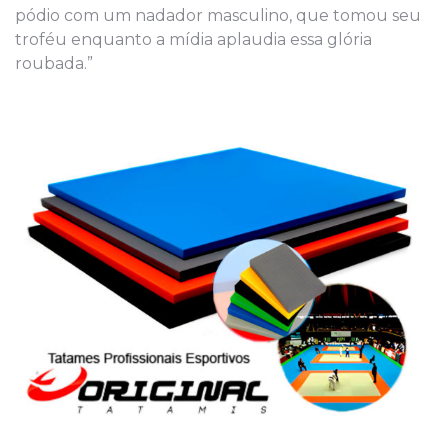
pódio com um nadador masculino, que tomou seu
troféu enquanto a mídia aplaudia essa glória
roubada.”