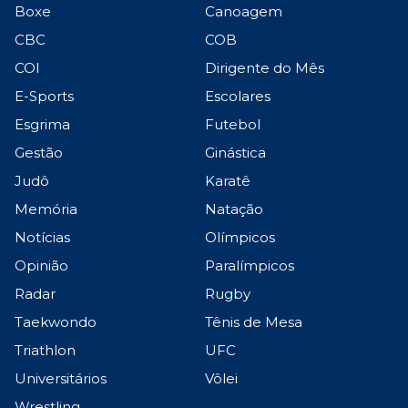
Boxe
Canoagem
CBC
COB
COI
Dirigente do Mês
E-Sports
Escolares
Esgrima
Futebol
Gestão
Ginástica
Judô
Karatê
Memória
Natação
Notícias
Olímpicos
Opinião
Paralímpicos
Radar
Rugby
Taekwondo
Tênis de Mesa
Triathlon
UFC
Universitários
Vôlei
Wrestling