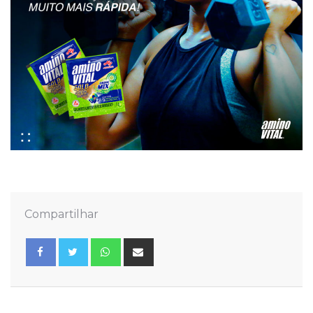
Compartilhar
Whatsapp
Share
via
Email