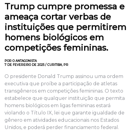
Trump cumpre promessa e
ameaça cortar verbas de
instituições que permitirem
homens biológicos em
competições femininas.
POR O ANTAGONISTA
7 DE FEVEREIRO DE 2025 / CURITIBA, PR
O presidente Donald Trump assinou uma ordem
executiva que proíbe a participação de atletas
transgêneros em competições femininas. O texto
estabelece que qualquer instituição que permita
homens biológicos em ligas femininas estará
violando o Título IX, lei que garante igualdade de
gênero em atividades educacionais nos Estados
Unidos, e poderá perder financiamento federal.