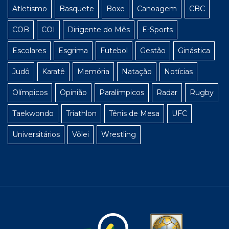
Atletismo
Basquete
Boxe
Canoagem
CBC
COB
COI
Dirigente do Mês
E-Sports
Escolares
Esgrima
Futebol
Gestão
Ginástica
Judô
Karatê
Memória
Natação
Notícias
Olímpicos
Opinião
Paralímpicos
Radar
Rugby
Taekwondo
Triathlon
Tênis de Mesa
UFC
Universitários
Vôlei
Wrestling