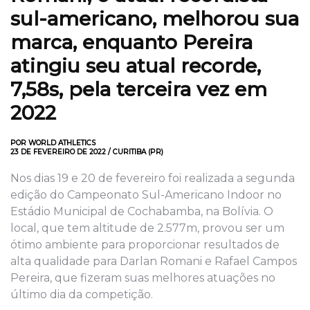
sul-americano, melhorou sua
marca, enquanto Pereira
atingiu seu atual recorde,
7,58s, pela terceira vez em
2022
POR WORLD ATHLETICS
23 DE FEVEREIRO DE 2022 / CURITIBA (PR)
Nos dias 19 e 20 de fevereiro foi realizada a segunda
edição do Campeonato Sul-Americano Indoor no
Estádio Municipal de Cochabamba, na Bolívia. O
local, que tem altitude de 2.577m, provou ser um
ótimo ambiente para proporcionar resultados de
alta qualidade para Darlan Romani e Rafael Campos
Pereira, que fizeram suas melhores atuações no
último dia da competição.