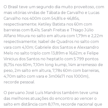
O Brasil teve um segundo dia muito proveitoso, com
mais vitórias vindas de Tábata de Carvalho e Lucas
Carvalho nos 400m com 54,81s e 46,85s,
respectivamente; Ketiley Batista nos 60m com
barreiras com 8,41s; Sarah Freitas e Thiago Júlio
Alfano Moura no salto em altura com 1,79m e 2,22m
respectivamente; Isabel de Quadros no salto com
vara com 4,10m; Gabriele dos Santos e Alexsandro
Melo no salto triplo com 13,89m e 16,62m; e Felipe
Vinicius dos Santos no heptatlo com 5.799 pontos
(6,75s nos 60m, 7,10m long kump, 14m arremesso de
peso, 2m salto em altura, 7,78s 60m com barreiras,
4,70m salto com vara e 3m06s71 nos 1000m),
recorde pessoal.
O peruano José Luís Mandros também teve uma
das melhores atuações do encontro ao vencer o
salto em distância com 8,17m, recorde nacional que