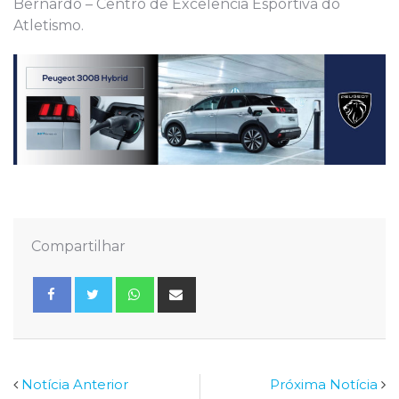
Bernardo – Centro de Excelência Esportiva do
Atletismo.
Compartilhar
Whatsapp
Share
via
Email
Notícia Anterior
Próxima Notícia