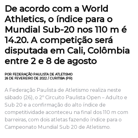
De acordo com a World
Athletics, o índice para o
Mundial Sub-20 nos 110 m é
14.20. A competição será
disputada em Cali, Colômbia
entre 2 e 8 de agosto
POR FEDERAÇÃO PAULISTA DE ATLETISMO
26 DE FEVEREIRO DE 2022 / CURITIBA (PR)
A Federação Paulista de Atletismo realiza neste
sábado (26), o 2º Circuito Paulista Open – Adulto e
Sub 20 e a confirmação do alto índice de
competitividade aconteceu na final dos 110 m com
barreiras, com dois atletas fazendo índice para o
Campeonato Mundial Sub 20 de Atletismo.