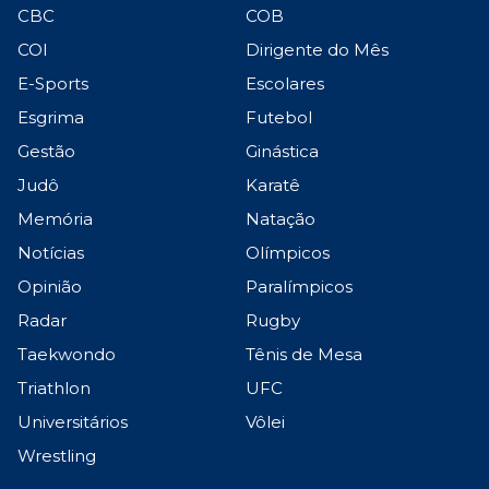
CBC
COB
COI
Dirigente do Mês
E-Sports
Escolares
Esgrima
Futebol
Gestão
Ginástica
Judô
Karatê
Memória
Natação
Notícias
Olímpicos
Opinião
Paralímpicos
Radar
Rugby
Taekwondo
Tênis de Mesa
Triathlon
UFC
Universitários
Vôlei
Wrestling