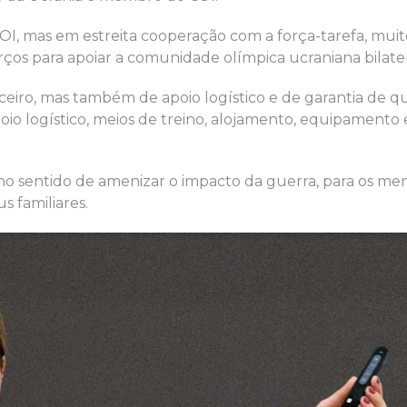
, mas em estreita cooperação com a força-tarefa, mu
rços para apoiar a comunidade olímpica ucraniana bilat
ceiro, mas também de apoio logístico e de garantia de
io logístico, meios de treino, alojamento, equipamento e
s no sentido de amenizar o impacto da guerra, para os m
 familiares.