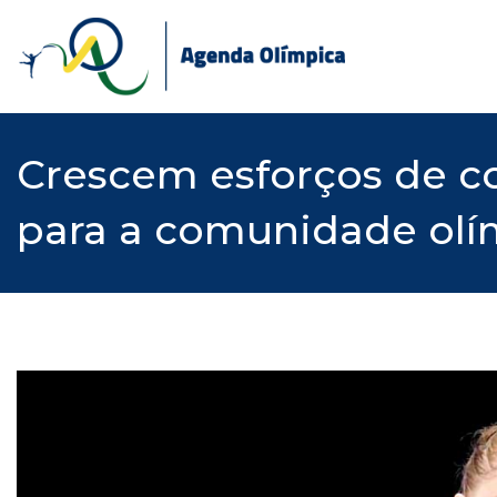
Skip
to
content
Crescem esforços de c
para a comunidade olí