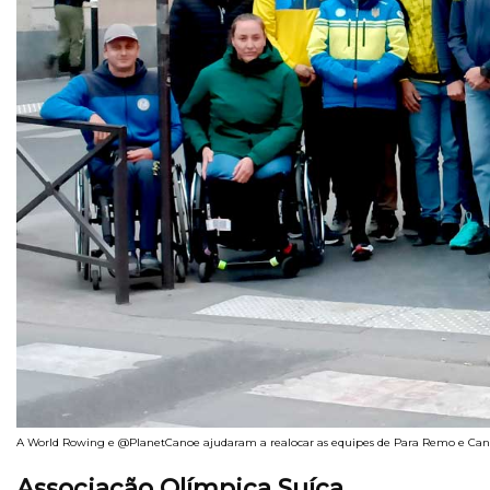
A World Rowing e @PlanetCanoe ajudaram a realocar as equipes de Para Remo e Can
Associação Olímpica Suíça