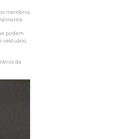
itos membros
eralmente.
 que podem
 vestuário,
embros da