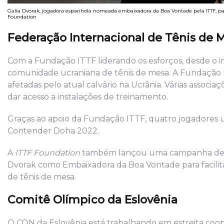
Galia Dvorak, jogadora espanhola nomeada embaixadora da Boa Vontade pela ITTF, par
Foundation
Federação Internacional de Tênis de M
Com a Fundação ITTF liderando os esforços, desde o in
comunidade ucraniana de tênis de mesa. A Fundação I
afetadas pelo atual calvário na Ucrânia. Várias assoc
dar acesso a instalações de treinamento.
Graças ao apoio da Fundação ITTF, quatro jogadores u
Contender Doha 2022.
A
ITTF Foundation
também lançou uma campanha de ar
Dvorak como Embaixadora da Boa Vontade para facili
de tênis de mesa.
Comitê Olímpico da Eslovênia
O CON da Eslovênia está trabalhando em estreita coop