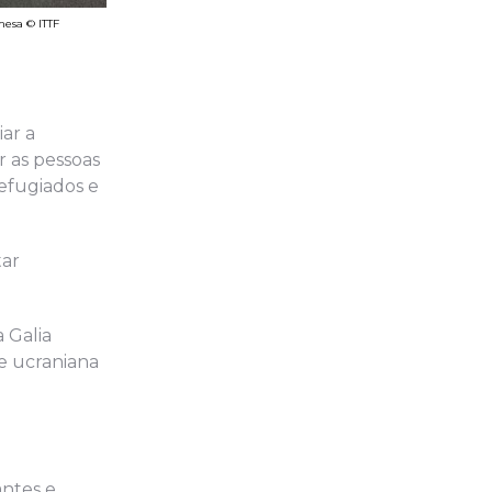
mesa © ITTF
ar a
 as pessoas
refugiados e
tar
 Galia
e ucraniana
antes e