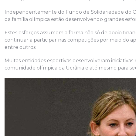
Independentemente do Fundo de Solidariedade do COI
da família olímpica estão desenvolvendo grandes esfo
Estes esforços assumem a forma não só de apoio finan
continuar a participar nas competições por meio do apo
entre outros.
Muitas entidades esportivas desenvolveram iniciativa
comunidade olímpica da Ucrânia e até mesmo para seus