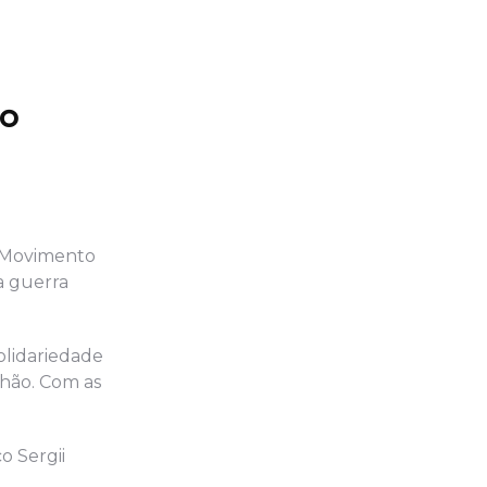
do
do Movimento
a guerra
olidariedade
hão. Com as
o Sergii