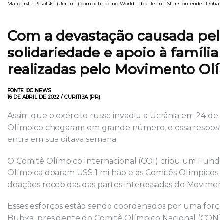
Margaryta Pesotska (Ucrânia) competindo no World Table Tennis Star Contender Doh
Com a devastação causada pela
solidariedade e apoio à famíli
realizadas pelo Movimento Ol
FONTE IOC NEWS
16 DE ABRIL DE 2022 / CURITIBA (PR)
Assim que o exército russo invadiu a Ucrânia em 24 de 
Olímpico chegaram em grande número, e essa respost
entra em sua oitava semana.
O Comitê Olímpico Internacional (COI) criou um Fundo 
Olímpica doaram US$ 1 milhão e os Comitês Olímpico
doações recebidas das partes interessadas do Movimen
Esses esforços estão sendo coordenados por uma força
Bubka, presidente do Comitê Olímpico Nacional (CON