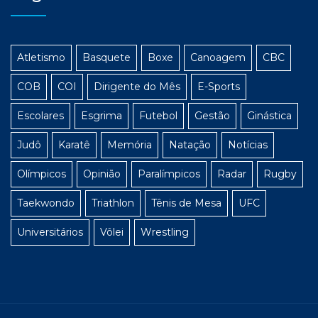
Atletismo
Basquete
Boxe
Canoagem
CBC
COB
COI
Dirigente do Mês
E-Sports
Escolares
Esgrima
Futebol
Gestão
Ginástica
Judô
Karatê
Memória
Natação
Notícias
Olímpicos
Opinião
Paralímpicos
Radar
Rugby
Taekwondo
Triathlon
Tênis de Mesa
UFC
Universitários
Vôlei
Wrestling