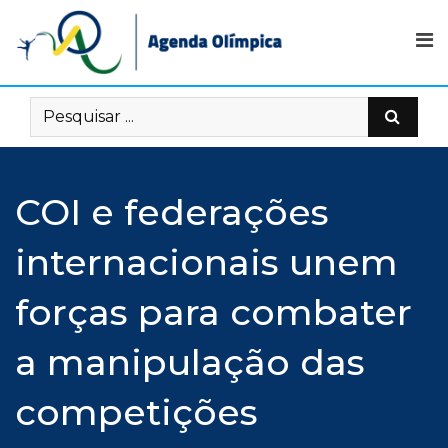
Skip
to
content
COI e federações
internacionais unem
forças para combater
a manipulação das
competições