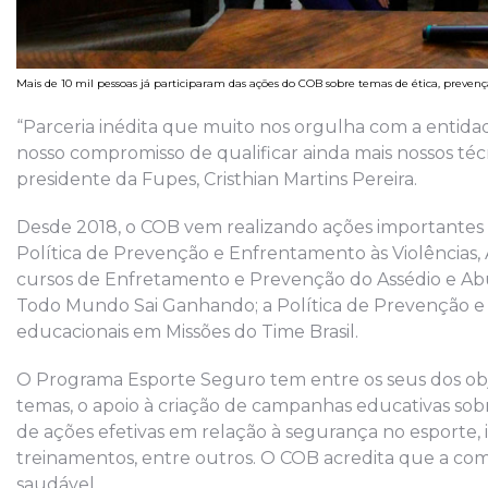
Mais de 10 mil pessoas já participaram das ações do COB sobre temas de ética, prevenç
“Parceria inédita que muito nos orgulha com a entida
nosso compromisso de qualificar ainda mais nossos técni
presidente da Fupes, Cristhian Martins Pereira.
Desde 2018, o COB vem realizando ações importantes
Política de Prevenção e Enfrentamento às Violências
cursos de Enfretamento e Prevenção do Assédio e Abuso
Todo Mundo Sai Ganhando; a Política de Prevenção 
educacionais em Missões do Time Brasil.
O Programa Esporte Seguro tem entre os seus dos obje
temas, o apoio à criação de campanhas educativas sob
de ações efetivas em relação à segurança no esporte, i
treinamentos, entre outros. O COB acredita que a c
saudável.