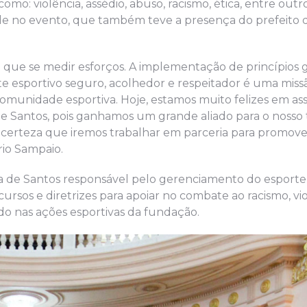
o: violência, assédio, abuso, racismo, ética, entre outro
de no evento, que também teve a presença do prefeito d
 que se medir esforços. A implementação de princípios g
 esportivo seguro, acolhedor e respeitador é uma miss
munidade esportiva. Hoje, estamos muito felizes em ass
Santos, pois ganhamos um grande aliado para o nosso 
a certeza que iremos trabalhar em parceria para promove
rio Sampaio.
ura de Santos responsável pelo gerenciamento do esporte
ursos e diretrizes para apoiar no combate ao racismo, vio
ado nas ações esportivas da fundação.