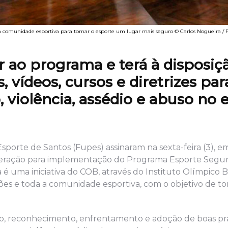
a comunidade esportiva para tornar o esporte um lugar mais seguro © Carlos Nogueira / P
r ao programa e terá à disposiç
 vídeos, cursos e diretrizes par
 violência, assédio e abuso no 
porte de Santos (Fupes) assinaram na sexta-feira (3), 
operação para implementação do Programa Esporte Segur
é uma iniciativa do COB, através do Instituto Olímpico Br
ções e toda a comunidade esportiva, com o objetivo de to
o, reconhecimento, enfrentamento e adoção de boas prá