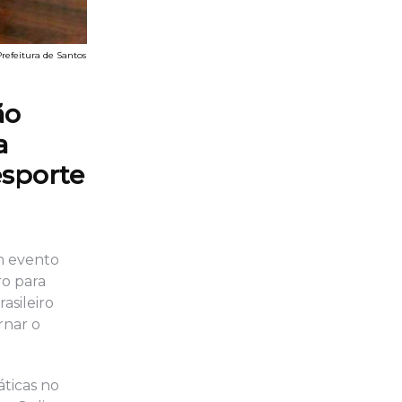
refeitura de Santos
ão
a
esporte
em evento
o para
asileiro
rnar o
ticas no