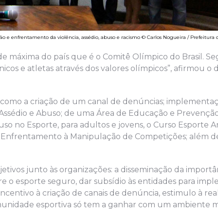
ão e enfrentamento da violência, assédio, abuso e racismo © Carlos Nogueira / Prefeitura 
de máxima do país que é o Comitê Olímpico do Brasil. 
cos e atletas através dos valores olímpicos”, afirmou o d
 como a criação de um canal de denúncias; implementa
, Assédio e Abuso; de uma Área de Educação e Prevenção
 no Esporte, para adultos e jovens, o Curso Esporte Ant
e Enfrentamento à Manipulação de Competições; além d
tivos junto às organizações: a disseminação da importâ
re o esporte seguro, dar subsídio às entidades para im
ncentivo à criação de canais de denúncia, estimulo à rea
omunidade esportiva só tem a ganhar com um ambiente m