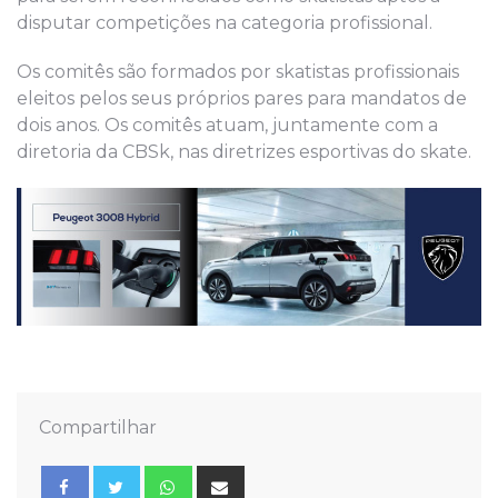
disputar competições na categoria profissional.
Os comitês são formados por skatistas profissionais
eleitos pelos seus próprios pares para mandatos de
dois anos. Os comitês atuam, juntamente com a
diretoria da CBSk, nas diretrizes esportivas do skate.
Compartilhar
Whatsapp
Share