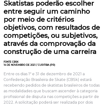
Skatistas poderão escolher
entre seguir um caminho
por meio de critérios
objetivos, com resultados de
competições, ou subjetivos,
através da comprovação da
construção de uma carreira
FONTE CBSK
14 DE NOVEMBRO DE 2021 / CURITIBA (PR)
Entre os dias 1º e 31 de dezembro de 2021 a
Confederação Brasileira de Skate (CBSk) estará
recebendo pedidos de skatistas brasileiros de todas
as modalidades que buscam ascender à categoria
profissional de disputa nas competições a partir de
2022. A solicitação poderá ser realizada por dois