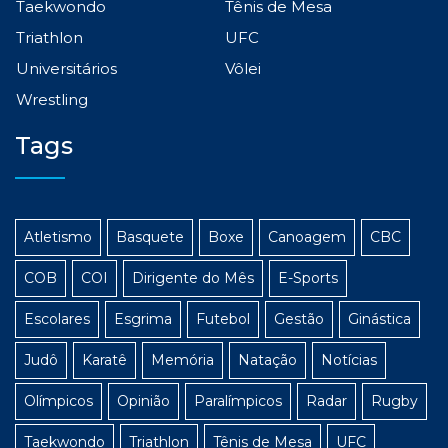
Taekwondo
Tênis de Mesa
Triathlon
UFC
Universitários
Vôlei
Wrestling
Tags
Atletismo
Basquete
Boxe
Canoagem
CBC
COB
COI
Dirigente do Mês
E-Sports
Escolares
Esgrima
Futebol
Gestão
Ginástica
Judô
Karatê
Memória
Natação
Notícias
Olímpicos
Opinião
Paralímpicos
Radar
Rugby
Taekwondo
Triathlon
Tênis de Mesa
UFC