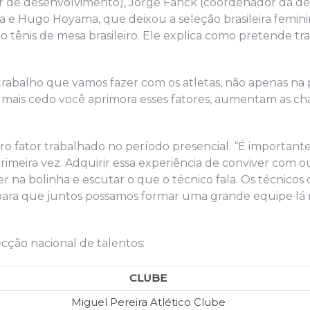
 de desenvolvimento), Jorge Fanck (coordenador da de
ida e Hugo Hoyama, que deixou a seleção brasileira femin
 tênis de mesa brasileiro. Ele explica como pretende tr
trabalho que vamos fazer com os atletas, não apenas na 
 mais cedo você aprimora esses fatores, aumentam as c
 fator trabalhado no período presencial. “É importante
imeira vez. Adquirir essa experiência de conviver com ou
na bolinha e escutar o que o técnico fala. Os técnicos 
ara que juntos possamos formar uma grande equipe lá n
ecção nacional de talentos:
CLUBE
Miguel Pereira Atlético Clube