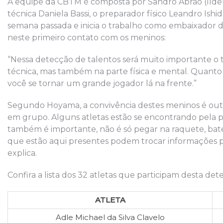
A equipe da CBTM é composta por Sandro Abrão (líder
técnica Daniela Bassi, o preparador físico Leandro Ish
semana passada e inicia o trabalho como embaixador do
neste primeiro contato com os meninos:
“Nessa detecção de talentos será muito importante o 
técnica, mas também na parte física e mental. Quanto
você se tornar um grande jogador lá na frente.”
Segundo Hoyama, a convivência destes meninos é outro
em grupo. Alguns atletas estão se encontrando pela pr
também é importante, não é só pegar na raquete, bater 
que estão aqui presentes podem trocar informações p
explica.
Confira a lista dos 32 atletas que participam desta det
ATLETA
Adle Michael da Silva Clavelo