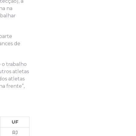
tecção), a
ina na
abalhar
parte
hances de
 o trabalho
tros atletas
dos atletas
a frente”,
UF
RJ