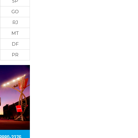
SP
GO
RJ
MT
DF
PR