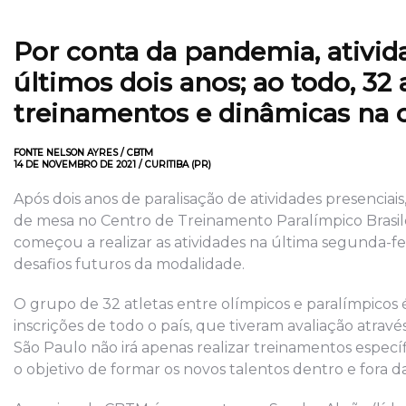
Por conta da pandemia, ativi
últimos dois anos; ao todo, 32
treinamentos e dinâmicas na c
FONTE NELSON AYRES / CBTM
14 DE NOVEMBRO DE 2021 / CURITIBA (PR)
Após dois anos de paralisação de atividades presenciai
de mesa no Centro de Treinamento Paralímpico Brasil
começou a realizar as atividades na última segunda-fei
desafios futuros da modalidade.
O grupo de 32 atletas entre olímpicos e paralímpicos é
inscrições de todo o país, que tiveram avaliação atrav
São Paulo não irá apenas realizar treinamentos especí
o objetivo de formar os novos talentos dentro e fora 