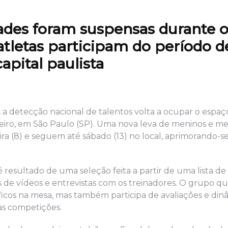
dades foram suspensas durante 
 atletas participam do período d
apital paulista
s, a detecção nacional de talentos volta a ocupar o espaç
eiro, em São Paulo (SP). Uma nova leva de meninos e m
ra (8) e seguem até sábado (13) no local, aprimorando-se
 resultado de uma seleção feita a partir de uma lista de
és de vídeos e entrevistas com os treinadores. O grupo q
ficos na mesa, mas também participa de avaliações e din
das competições.