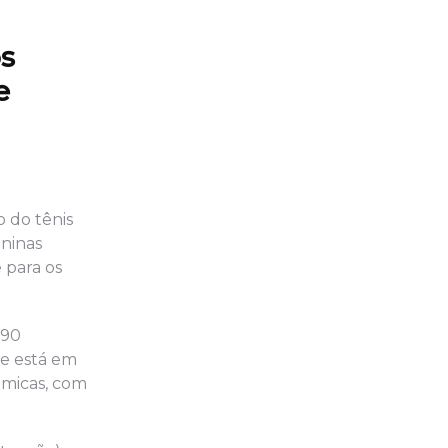
os
e
o do tênis
eninas
 para os
 90
ue está em
âmicas, com