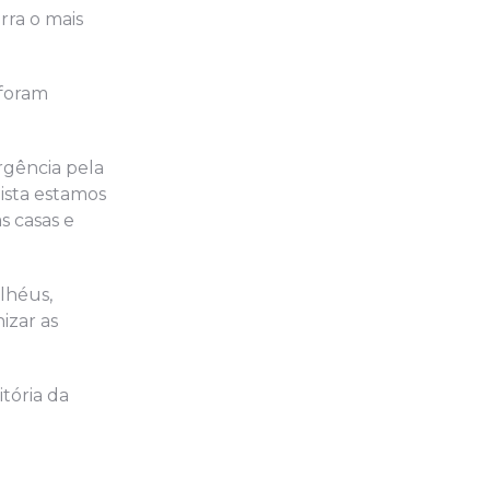
rra o mais
 foram
rgência pela
ista estamos
s casas e
Ilhéus,
izar as
tória da