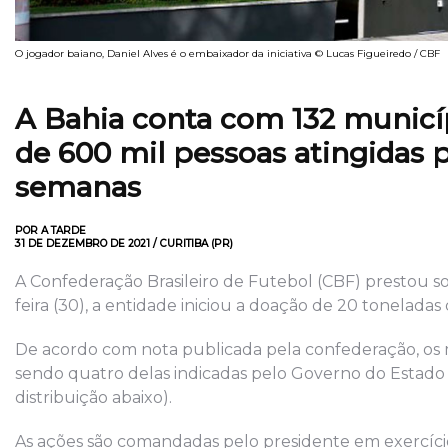
O jogador baiano, Daniel Alves é o embaixador da iniciativa © Lucas Figueiredo / CBF
A Bahia conta com 132 municí
de 600 mil pessoas atingidas
p
semanas
POR A TARDE
31 DE DEZEMBRO DE 2021 / CURITIBA (PR)
A Confederação Brasileiro de Futebol (CBF) prestou sol
feira (30), a entidade iniciou a doação de 20 toneladas
De acordo com nota publicada pela confederação, os
sendo quatro delas indicadas pelo Governo do Estado e
distribuição abaixo).
As ações são comandadas pelo presidente em exercíci