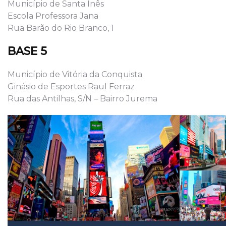
Município de Santa Inês
Escola Professora Jana
Rua Barão do Rio Branco, 1
BASE 5
Município de Vitória da Conquista
Ginásio de Esportes Raul Ferraz
Rua das Antilhas, S/N – Bairro Jurema