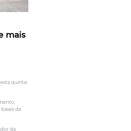
e mais
Nesta quinta-
mento,
s bases de
ador da