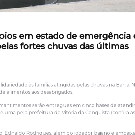
pios em estado de emergência 
elas fortes chuvas das últimas
idariedade às famílias atingidas pelas chuvas na Bahia. 
 de alimentos aos desabrigados.
 mantimentos serão entregues em cinco bases de atendi
 uma pela prefeitura de Vitória da Conquista (confira a
o, Ednaldo Rodrigues, além do jogador baiano e embaix