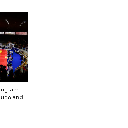
Program
 judo and