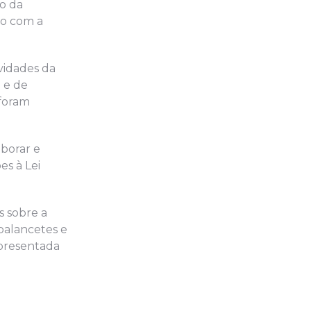
ão da
to com a
vidades da
 e de
 foram
aborar e
es à Lei
s sobre a
 balancetes e
apresentada