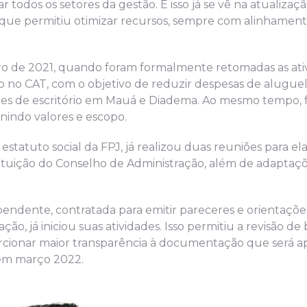
r todos os setores da gestão. E isso já se vê na atualizaç
dô, que permitiu otimizar recursos, sempre com alinhamen
mbro de 2021, quando foram formalmente retomadas as ati
o no CAT, com o objetivo de reduzir despesas de aluguel
des de escritório em Mauá e Diadema. Ao mesmo tempo,
inindo valores e escopo.
 estatuto social da FPJ, já realizou duas reuniões para el
nstituição do Conselho de Administração, além de adaptaçõ
pendente, contratada para emitir pareceres e orientaçõe
ão, já iniciou suas atividades. Isso permitiu a revisão de
orcionar maior transparência à documentação que será 
 em março 2022.