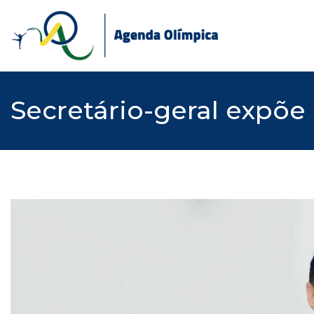
Skip
to
content
Secretário-geral expõe