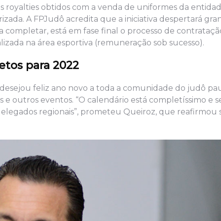
os royalties obtidos com a venda de uniformes da entida
zada. A FPJudô acredita que a iniciativa despertará gra
Para completar, está em fase final o processo de contrataç
izada na área esportiva (remuneração sob sucesso).
etos para 2022
ô desejou feliz ano novo a toda a comunidade do judô pau
 e outros eventos. “O calendário está completíssimo e s
elegados regionais”, prometeu Queiroz, que reafirmou 