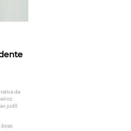
idente
rativa da
ueiroz
 ao judô
s boas