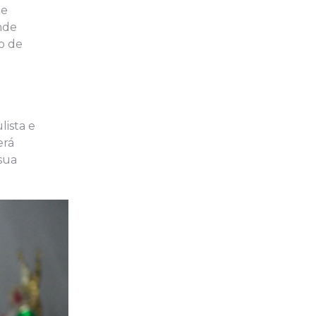
de
nde
ão de
lista e
erá
sua