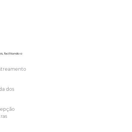
, facilitando o
astreamento
ida dos
ncepção
ras