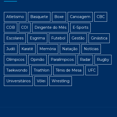
Atletismo
Basquete
Boxe
Canoagem
CBC
COB
COI
Dirigente do Mês
E-Sports
Escolares
Esgrima
Futebol
Gestão
Ginástica
Judô
Karatê
Memória
Natação
Notícias
Olímpicos
Opinião
Paralímpicos
Radar
Rugby
Taekwondo
Triathlon
Tênis de Mesa
UFC
Universitários
Vôlei
Wrestling