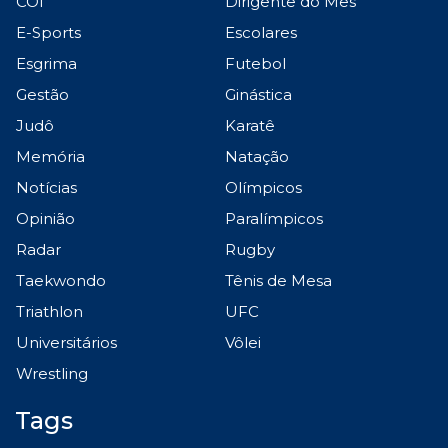
COI
Dirigente do Mês
E-Sports
Escolares
Esgrima
Futebol
Gestão
Ginástica
Judô
Karatê
Memória
Natação
Notícias
Olímpicos
Opinião
Paralímpicos
Radar
Rugby
Taekwondo
Tênis de Mesa
Triathlon
UFC
Universitários
Vôlei
Wrestling
Tags