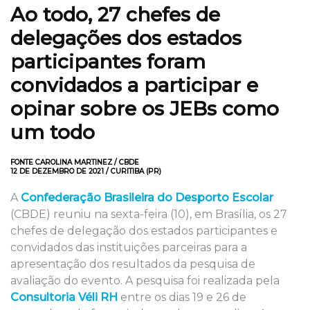
Ao todo, 27 chefes de
delegações dos estados
participantes foram
convidados a participar e
opinar sobre os JEBs como
um todo
FONTE CAROLINA MARTINEZ / CBDE
12 DE DEZEMBRO DE 2021 / CURITIBA (PR)
A
Confederação Brasileira do Desporto Escolar
(CBDE) reuniu na sexta-feira (10), em Brasília, os 27
chefes de delegação dos estados participantes e
convidados das instituições parceiras para a
apresentação dos resultados da pesquisa de
avaliação do evento. A pesquisa foi realizada pela
Consultoria Véli RH
entre os dias 19 e 26 de