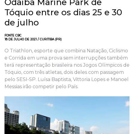
Odaiba Marine Park de
Tóquio entre os dias 25 e 30
de julho
FONTE CBC
18 DE JULHO DE 2021 / CURITIBA (PR)
O Triathlon, esporte que combina Natação, Ciclismo
e Corrida em uma prova sem interrupções também
terá representação brasileira nos Jogos Olímpicos de
Tóquio, com três atletas, dois deles com passagem
pelo SESI-SP. Luísa Baptista, Vittoria Lopes e Manoel
Messias irão competir pelo País.