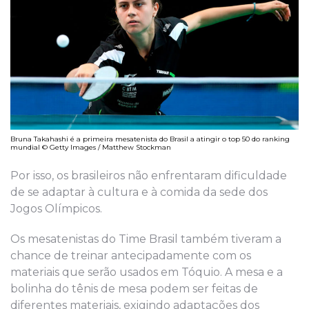
Bruna Takahashi é a primeira mesatenista do Brasil a atingir o top 50 do ranking
mundial © Getty Images / Matthew Stockman
Por isso, os brasileiros não enfrentaram dificuldade
de se adaptar à cultura e à comida da sede dos
Jogos Olímpicos.
Os mesatenistas do Time Brasil também tiveram a
chance de treinar antecipadamente com os
materiais que serão usados em Tóquio. A mesa e a
bolinha do tênis de mesa podem ser feitas de
diferentes materiais, exigindo adaptações dos