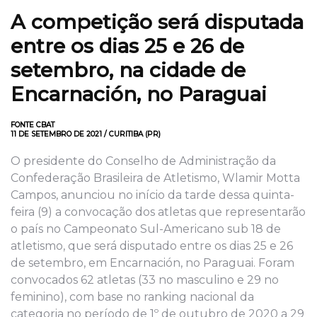
A competição será disputada
entre os dias 25 e 26 de
setembro, na cidade de
Encarnación, no Paraguai
FONTE CBAT
11 DE SETEMBRO DE 2021 / CURITIBA (PR)
O presidente do Conselho de Administração da
Confederação Brasileira de Atletismo, Wlamir Motta
Campos, anunciou no início da tarde dessa quinta-
feira (9) a convocação dos atletas que representarão
o país no Campeonato Sul-Americano sub 18 de
atletismo, que será disputado entre os dias 25 e 26
de setembro, em Encarnación, no Paraguai. Foram
convocados 62 atletas (33 no masculino e 29 no
feminino), com base no ranking nacional da
categoria no período de 1º de outubro de 2020 a 29