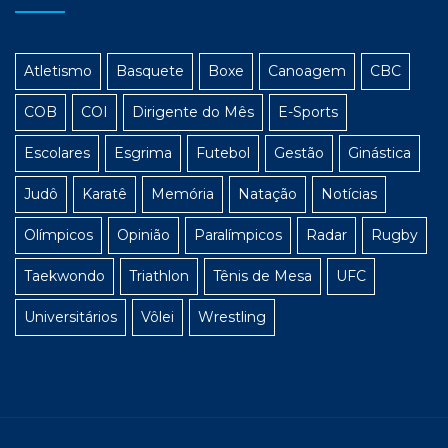
Atletismo
Basquete
Boxe
Canoagem
CBC
COB
COI
Dirigente do Mês
E-Sports
Escolares
Esgrima
Futebol
Gestão
Ginástica
Judô
Karatê
Memória
Natação
Notícias
Olímpicos
Opinião
Paralímpicos
Radar
Rugby
Taekwondo
Triathlon
Tênis de Mesa
UFC
Universitários
Vôlei
Wrestling