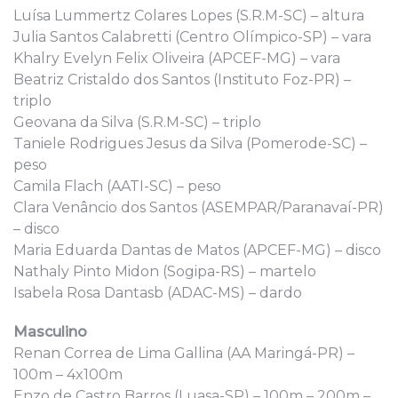
Luísa Lummertz Colares Lopes (S.R.M-SC) – altura
Julia Santos Calabretti (Centro Olímpico-SP) – vara
Khalry Evelyn Felix Oliveira (APCEF-MG) – vara
Beatriz Cristaldo dos Santos (Instituto Foz-PR) –
triplo
Geovana da Silva (S.R.M-SC) – triplo
Taniele Rodrigues Jesus da Silva (Pomerode-SC) –
peso
Camila Flach (AATI-SC) – peso
Clara Venâncio dos Santos (ASEMPAR/Paranavaí-PR)
– disco
Maria Eduarda Dantas de Matos (APCEF-MG) – disco
Nathaly Pinto Midon (Sogipa-RS) – martelo
Isabela Rosa Dantasb (ADAC-MS) – dardo
Masculino
Renan Correa de Lima Gallina (AA Maringá-PR) –
100m – 4x100m
Enzo de Castro Barros (Luasa-SP) – 100m – 200m –