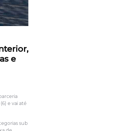
terior,
as e
parceria
6) e vai até
tegorias sub
ixa de