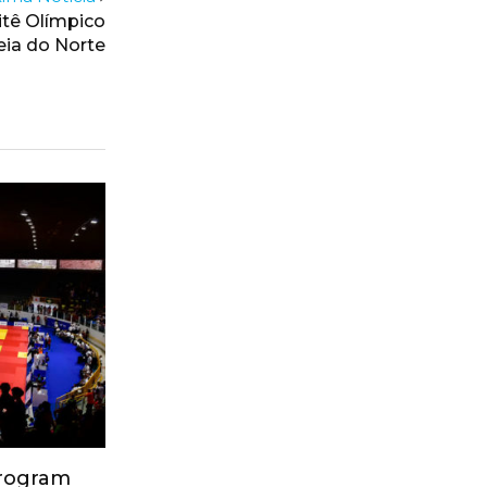
tê Olímpico
eia do Norte
Program