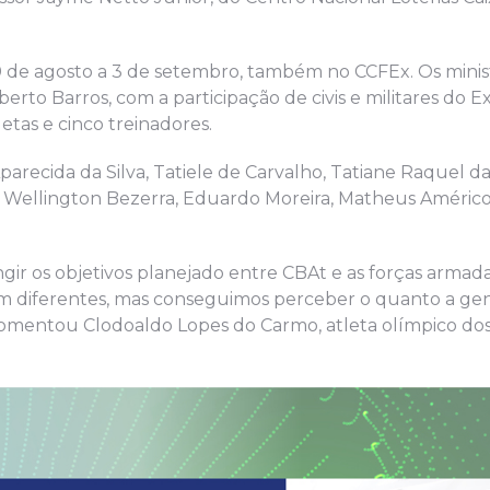
30 de agosto a 3 de setembro, também no CCFEx. Os minis
rto Barros, com a participação de civis e militares do Ex
letas e cinco treinadores.
recida da Silva, Tatiele de Carvalho, Tatiane Raquel da 
o, Wellington Bezerra, Eduardo Moreira, Matheus Américo
gir os objetivos planejado entre CBAt e as forças arma
bem diferentes, mas conseguimos perceber o quanto a ge
comentou Clodoaldo Lopes do Carmo, atleta olímpico do