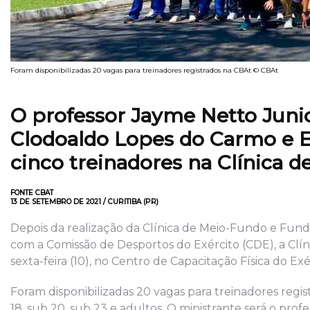
Foram disponibilizadas 20 vagas para treinadores registrados na CBAt © CBAt
O professor Jayme Netto Junio
Clodoaldo Lopes do Carmo e Ed
cinco treinadores na Clínica 
FONTE CBAT
13 DE SETEMBRO DE 2021 / CURITIBA (PR)
Depois da realização da Clínica de Meio-Fundo e Fundo
com a Comissão de Desportos do Exército (CDE), a Clíni
sexta-feira (10), no Centro de Capacitação Física do Exé
Foram disponibilizadas 20 vagas para treinadores reg
18, sub 20, sub 23 e adultos. O ministrante será o pro