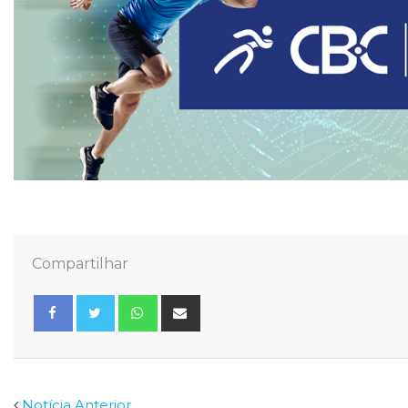
Compartilhar
Whatsapp
Share
via
Email
Facebook
Twitter
Notícia Anterior