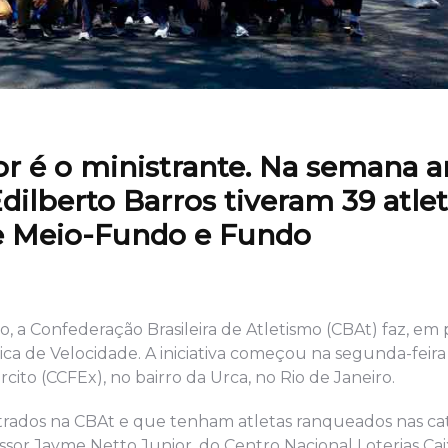
r é o ministrante. Na semana an
ilberto Barros tiveram 39 atlet
de Meio-Fundo e Fundo
, a Confederação Brasileira de Atletismo (CBAt) faz, em 
ca de Velocidade. A iniciativa começou na segunda-feira (
rcito (CCFEx), no bairro da Urca, no Rio de Janeiro.
istrados na CBAt e que tenham atletas ranqueados nas ca
fessor Jayme Netto Junior, do Centro Nacional Loterias Ca