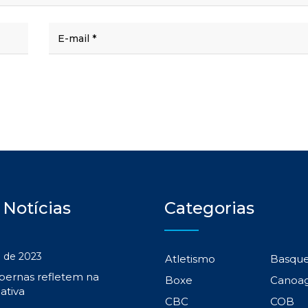
 Notícias
Categorias
 de 2023
Atletismo
Basqu
 pernas refletem na
Boxe
Canoa
ativa
CBC
COB