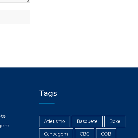
Tags
ete
Atletismo
Basquete
Boxe
gem
Canoagem
CBC
COB