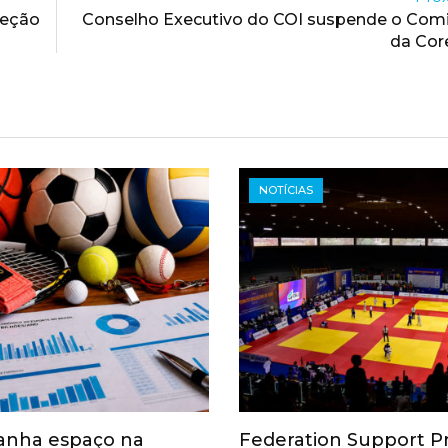
leção
Conselho Executivo do COI suspende o Comi
da Cor
NOTÍCIAS
anha espaço na
Federation Support 