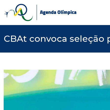
Skip
to
content
CBAt convoca seleção p