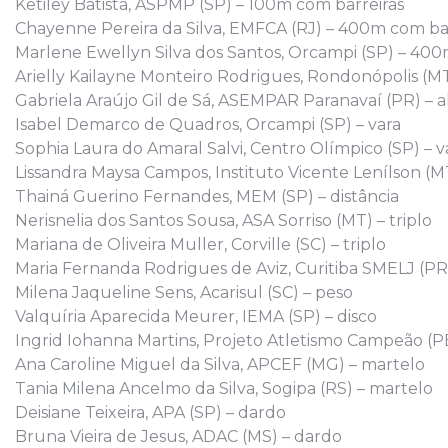
Ketiley Batista, ASPMP (SP) – 100m com barreiras
Chayenne Pereira da Silva, EMFCA (RJ) – 400m com ba
Marlene Ewellyn Silva dos Santos, Orcampi (SP) – 400
Arielly Kailayne Monteiro Rodrigues, Rondonópolis (MT
Gabriela Araújo Gil de Sá, ASEMPAR Paranavaí (PR) – a
Isabel Demarco de Quadros, Orcampi (SP) – vara
Sophia Laura do Amaral Salvi, Centro Olímpico (SP) – v
Lissandra Maysa Campos, Instituto Vicente Lenílson (MT
Thainá Guerino Fernandes, MEM (SP) – distância
Nerisnelia dos Santos Sousa, ASA Sorriso (MT) – triplo
Mariana de Oliveira Muller, Corville (SC) – triplo
Maria Fernanda Rodrigues de Aviz, Curitiba SMELJ (PR
Milena Jaqueline Sens, Acarisul (SC) – peso
Valquíria Aparecida Meurer, IEMA (SP) – disco
Ingrid Iohanna Martins, Projeto Atletismo Campeão (PE
Ana Caroline Miguel da Silva, APCEF (MG) – martelo
Tania Milena Ancelmo da Silva, Sogipa (RS) – martelo
Deisiane Teixeira, APA (SP) – dardo
Bruna Vieira de Jesus, ADAC (MS) – dardo