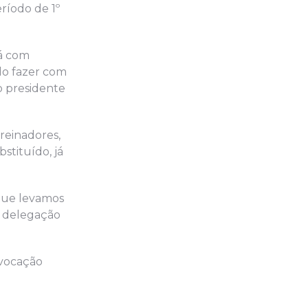
ríodo de 1º
rá com
do fazer com
o presidente
reinadores,
stituído, já
que levamos
a delegação
nvocação