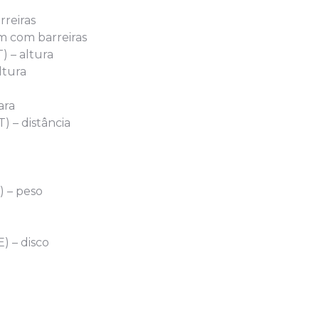
rreiras
m com barreiras
) – altura
ltura
ara
) – distância
) – peso
) – disco