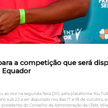
para a competição que será dis
o Equador
u ao vivo na segunda-feira (20), pela plataforma YouTube
o sub 23 a ser disputado nos dias 17 e 18 de outubro, 
 presidente do Conselho de Administração da CBAt, Wl