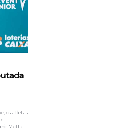
putada
, os atletas
em
amir Motta