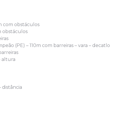
m com obstáculos
m obstáculos
iras
peão (PE) – 110m com barreiras – vara – decatlo
arreiras
 altura
 distância
o