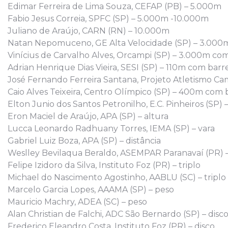
Edimar Ferreira de Lima Souza, CEFAP (PB) – 5.000m
Fabio Jesus Correia, SPFC (SP) – 5.000m -10.000m
Juliano de Araújo, CARN (RN) – 10.000m
Natan Nepomuceno, GE Alta Velocidade (SP) – 3.000
Vinícius de Carvalho Alves, Orcampi (SP) – 3.000m co
Adrian Henrique Dias Vieira, SESI (SP) – 110m com barre
José Fernando Ferreira Santana, Projeto Atletismo Cam
Caio Alves Teixeira, Centro Olímpico (SP) – 400m com b
Elton Junio dos Santos Petronilho, E.C. Pinheiros (SP) –
Eron Maciel de Araújo, APA (SP) – altura
Lucca Leonardo Radhuany Torres, IEMA (SP) – vara
Gabriel Luiz Boza, APA (SP) – distância
Weslley Bevilaqua Beraldo, ASEMPAR Paranavaí (PR) –
Felipe Izidoro da Silva, Instituto Foz (PR) – triplo
Michael do Nascimento Agostinho, AABLU (SC) – triplo
Marcelo Garcia Lopes, AAAMA (SP) – peso
Mauricio Machry, ADEA (SC) – peso
Alan Christian de Falchi, ADC São Bernardo (SP) – disc
Frederico Eleandro Costa, Instituto Foz (PR) – disco