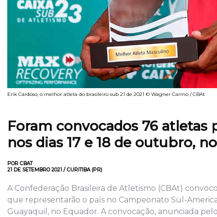
Erik Cardoso, o melhor atleta do brasileiro sub 21 de 2021 © Wagner Carmo / CBAt
Foram convocados 76 atletas 
nos dias 17 e 18 de outubro, n
POR CBAT
21 DE SETEMBRO 2021 / CURITIBA (PR)
A Confederação Brasileira de Atletismo (CBAt) convoco
que representarão o país no Campeonato Sul-American
Guayaquil, no Equador. A convocação, anunciada pelo