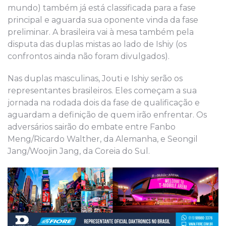
mundo) também já está classificada para a fase
principal e aguarda sua oponente vinda da fase
preliminar. A brasileira vai à mesa também pela
disputa das duplas mistas ao lado de Ishiy (os
confrontos ainda não foram divulgados).
Nas duplas masculinas, Jouti e Ishiy serão os
representantes brasileiros. Eles começam a sua
jornada na rodada dois da fase de qualificação e
aguardam a definição de quem irão enfrentar. Os
adversários sairão do embate entre Fanbo
Meng/Ricardo Walther, da Alemanha, e Seongil
Jang/Woojin Jang, da Coreia do Sul.