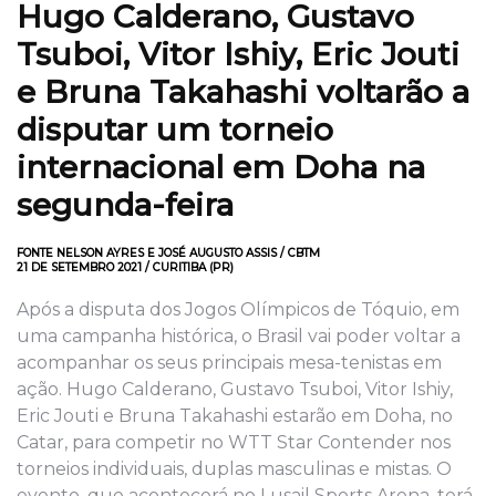
Hugo Calderano, Gustavo
Tsuboi, Vitor Ishiy, Eric Jouti
e Bruna Takahashi voltarão a
disputar um torneio
internacional em Doha na
segunda-feira
FONTE NELSON AYRES E JOSÉ AUGUSTO ASSIS / CBTM
21 DE SETEMBRO 2021 / CURITIBA (PR)
Após a disputa dos Jogos Olímpicos de Tóquio, em
uma campanha histórica, o Brasil vai poder voltar a
acompanhar os seus principais mesa-tenistas em
ação. Hugo Calderano, Gustavo Tsuboi, Vitor Ishiy,
Eric Jouti e Bruna Takahashi estarão em Doha, no
Catar, para competir no WTT Star Contender nos
torneios individuais, duplas masculinas e mistas. O
evento, que acontecerá no Lusail Sports Arena, terá