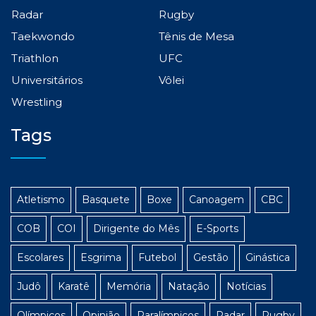
Radar
Rugby
Taekwondo
Tênis de Mesa
Triathlon
UFC
Universitários
Vôlei
Wrestling
Tags
Atletismo
Basquete
Boxe
Canoagem
CBC
COB
COI
Dirigente do Mês
E-Sports
Escolares
Esgrima
Futebol
Gestão
Ginástica
Judô
Karatê
Memória
Natação
Notícias
Olímpicos
Opinião
Paralímpicos
Radar
Rugby