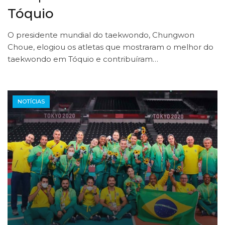
Tóquio
O presidente mundial do taekwondo, Chungwon
Choue, elogiou os atletas que mostraram o melhor do
taekwondo em Tóquio e contribuíram…
NOTÍCIAS