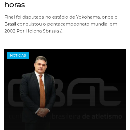
horas
Final foi disputada no estádio de Yokohama, onde o
Brasil conquistou o pentacampeonato mundial em
2002 Por Helena Sbrissia /…
NOTÍCIAS