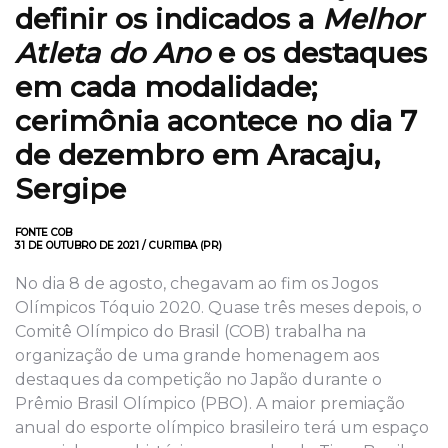
definir os indicados a
Melhor
Atleta do Ano
e os destaques
em cada modalidade;
cerimônia acontece no dia 7
de dezembro em Aracaju,
Sergipe
FONTE COB
31 DE OUTUBRO DE 2021 / CURITIBA (PR)
No dia 8 de agosto, chegavam ao fim os Jogos
Olímpicos Tóquio 2020. Quase três meses depois, o
Comitê Olímpico do Brasil (COB) trabalha na
organização de uma grande homenagem aos
destaques da competição no Japão durante o
Prêmio Brasil Olímpico (PBO). A maior premiação
anual do esporte olímpico brasileiro terá um espaço