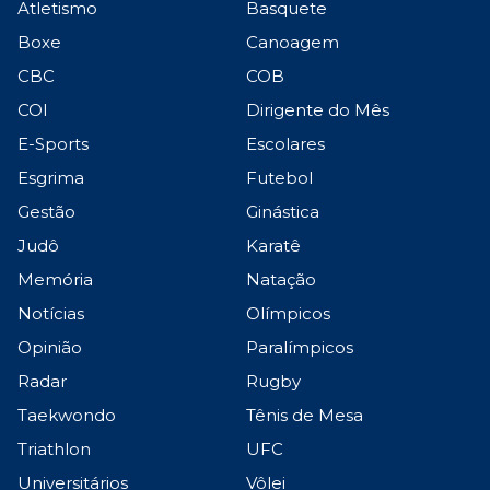
Atletismo
Basquete
Boxe
Canoagem
CBC
COB
COI
Dirigente do Mês
E-Sports
Escolares
Esgrima
Futebol
Gestão
Ginástica
Judô
Karatê
Memória
Natação
Notícias
Olímpicos
Opinião
Paralímpicos
Radar
Rugby
Taekwondo
Tênis de Mesa
Triathlon
UFC
Universitários
Vôlei