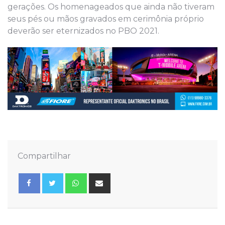
gerações. Os homenageados que ainda não tiveram
seus pés ou mãos gravados em cerimônia próprio
deverão ser eternizados no PBO 2021.
Compartilhar
Whatsapp
Share
via
Email