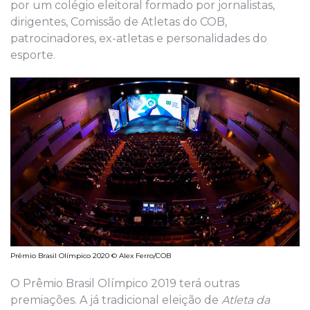
por um colégio eleitoral formado por jornalistas,
dirigentes, Comissão de Atletas do COB,
patrocinadores, ex-atletas e personalidades do
esporte.
Prêmio Brasil Olímpico 2020 © Alex Ferro/COB
O Prêmio Brasil Olímpico 2019 terá outras
premiações. A já tradicional eleição de
Atleta da