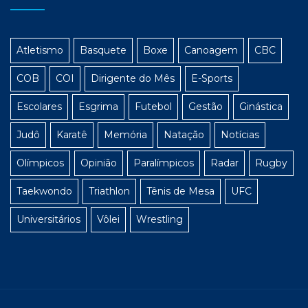
Atletismo
Basquete
Boxe
Canoagem
CBC
COB
COI
Dirigente do Mês
E-Sports
Escolares
Esgrima
Futebol
Gestão
Ginástica
Judô
Karatê
Memória
Natação
Notícias
Olímpicos
Opinião
Paralímpicos
Radar
Rugby
Taekwondo
Triathlon
Tênis de Mesa
UFC
Universitários
Vôlei
Wrestling