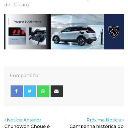
de Pássaro.
Compartilhar
Whatsapp
Share
via
Email
Notícia Anterior
Próxima Notícia
Chungwon Choue é
Campanha histórica do