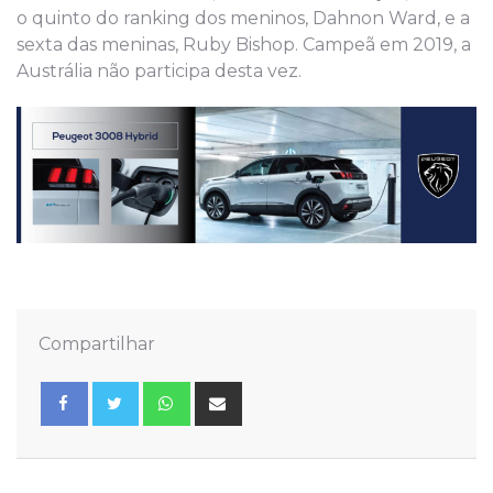
o quinto do ranking dos meninos, Dahnon Ward, e a
sexta das meninas, Ruby Bishop. Campeã em 2019, a
Austrália não participa desta vez.
Compartilhar
Whatsapp
Share
via
Email