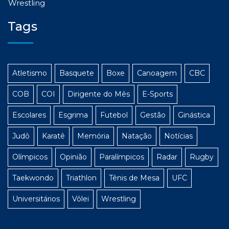
Wrestling
Tags
Atletismo
Basquete
Boxe
Canoagem
CBC
COB
COI
Dirigente do Mês
E-Sports
Escolares
Esgrima
Futebol
Gestão
Ginástica
Judô
Karatê
Memória
Natação
Notícias
Olímpicos
Opinião
Paralímpicos
Radar
Rugby
Taekwondo
Triathlon
Tênis de Mesa
UFC
Universitários
Vôlei
Wrestling