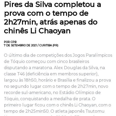
Pires da Silva completou a
prova com o tempo de
2h27min, atrás apenas do
chinês Li Chaoyan
POR CPB
7 DE SETEMBRO DE 2021 / CURITIBA (PR)
O último dia de competições dos Jogos Paralímpicos
de Tóquio começou com cinco brasileiros
disputando a maratona. Alex Douglas da Silva, na
classe T46 (deficiência em membros superior),
largou às 18h50, horário e Brasília e finalizou a prova
no segundo lugar com o tempo de 2h27min, novo
recorde sul-americano, no Estádio Olímpico de
Tóquio, conquistando a medalha de prata. O
primeiro lugar ficou com o chinês Li Chaoyan, com o
tempo de 2h25min50. O atleta japonês Tsutomu