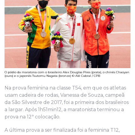
O pódio da maratona com o brasileiro Alex Douglas Pires (prata), o chinês Chaoyan
(ouro) e o japonês Tsutomu Nagata (bronze) © Alê Cabral / CPB
Na prova feminina na classe T54, em que os atletas
usam cadeira de rodas, Vanessa de Souza, campeã
da São Silvestre de 2017, foi a primeira dos brasileiros
a largar. Após 1h51min12, a maratonista terminou a
prova na 12ª colocação.
A última prova a ser finalizada foi a feminina T12,