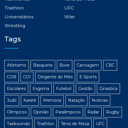
Triathlon
UFC
Universitários
Vôlei
Wrestling
Tags
Atletismo
Basquete
Boxe
Canoagem
CBC
COB
COI
Dirigente do Mês
E-Sports
Escolares
Esgrima
Futebol
Gestão
Ginástica
Judô
Karatê
Memória
Natação
Notícias
Olímpicos
Opinião
Paralímpicos
Radar
Rugby
Taekwondo
Triathlon
Tênis de Mesa
UFC