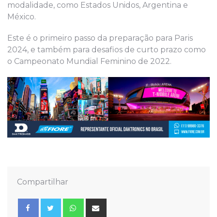
modalidade, como Estados Unidos, Argentina e
México.
Este é o primeiro passo da preparação para Paris
2024, e também para desafios de curto prazo como
o Campeonato Mundial Feminino de 2022.
Compartilhar
Whatsapp
Share
via