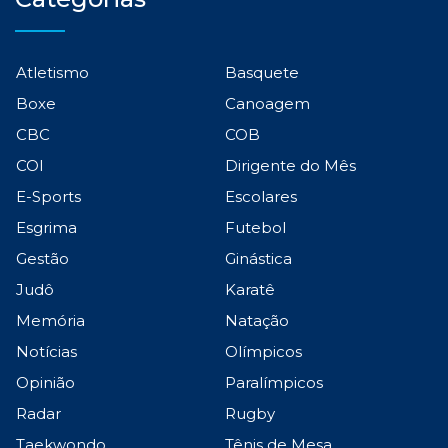
Atletismo
Basquete
Boxe
Canoagem
CBC
COB
COI
Dirigente do Mês
E-Sports
Escolares
Esgrima
Futebol
Gestão
Ginástica
Judô
Karatê
Memória
Natação
Notícias
Olímpicos
Opinião
Paralímpicos
Radar
Rugby
Taekwondo
Tênis de Mesa