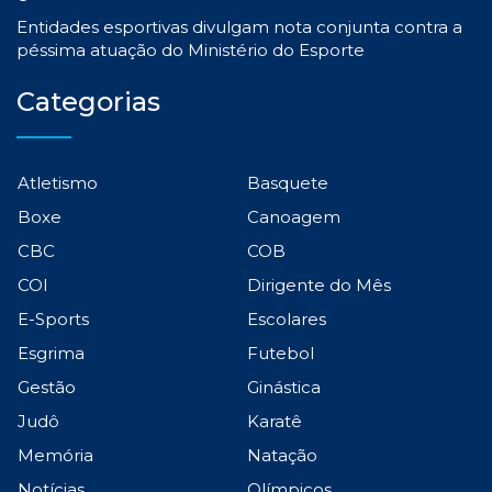
Entidades esportivas divulgam nota conjunta contra a
péssima atuação do Ministério do Esporte
Categorias
Atletismo
Basquete
Boxe
Canoagem
CBC
COB
COI
Dirigente do Mês
E-Sports
Escolares
Esgrima
Futebol
Gestão
Ginástica
Judô
Karatê
Memória
Natação
Notícias
Olímpicos