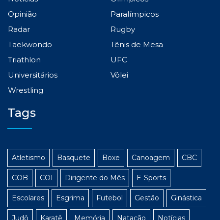
Opinião
Paralímpicos
Radar
Rugby
Taekwondo
Tênis de Mesa
Triathlon
UFC
Universitários
Vôlei
Wrestling
Tags
Atletismo
Basquete
Boxe
Canoagem
CBC
COB
COI
Dirigente do Mês
E-Sports
Escolares
Esgrima
Futebol
Gestão
Ginástica
Judô
Karatê
Memória
Natação
Notícias