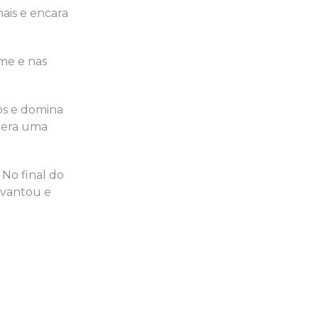
nais e encara
me e nas
os e domina
e era uma
 No final do
evantou e