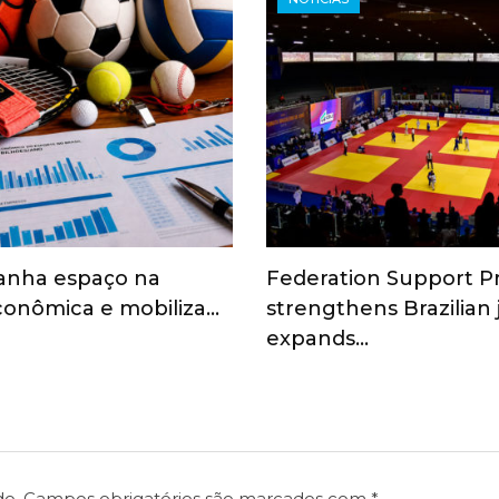
anha espaço na
Federation Support 
onômica e mobiliza…
strengthens Brazilian
expands…
do.
Campos obrigatórios são marcados com
*