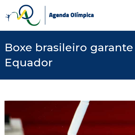
Skip
to
content
Boxe brasileiro garant
Equador