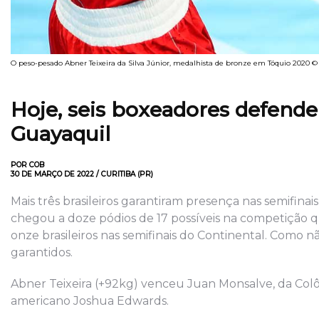
O peso-pesado Abner Teixeira da Silva Júnior, medalhista de bronze em Tóquio 2020 
Hoje, seis boxeadores defender
Guayaquil
POR COB
30 DE MARÇO DE 2022 / CURITIBA (PR)
Mais três brasileiros garantiram presença nas semifinai
chegou a doze pódios de 17 possíveis na competição 
onze brasileiros nas semifinais do Continental. Como n
garantidos.
Abner Teixeira (+92kg) venceu Juan Monsalve, da Colômb
americano Joshua Edwards.