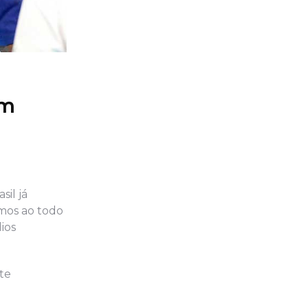
em
sil já
mos ao todo
ios
te