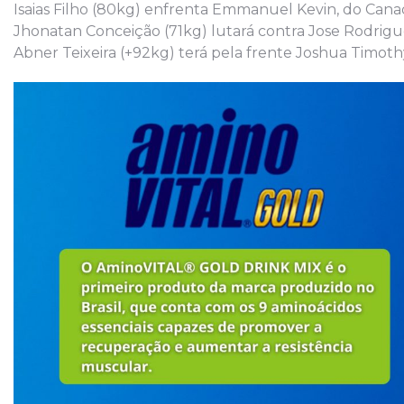
Isaias Filho (80kg) enfrenta Emmanuel Kevin, do Cana
Jhonatan Conceição (71kg) lutará contra Jose Rodrigu
Abner Teixeira (+92kg) terá pela frente Joshua Timoth