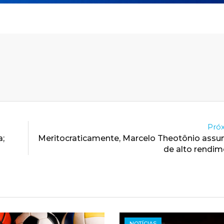
Próx
a;
Meritocraticamente, Marcelo Theotônio assu
de alto rendi
NOTÍCIAS