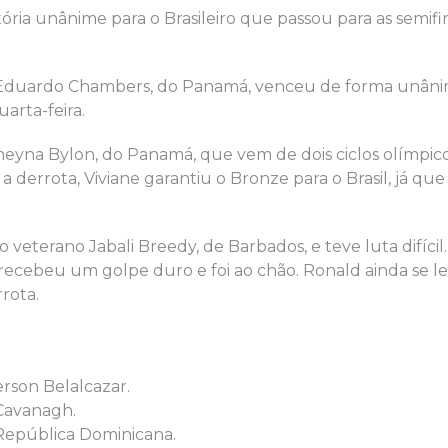
itória unânime para o Brasileiro que passou para as semifi
a Eduardo Chambers, do Panamá, venceu de forma unâni
arta-feira.
theyna Bylon, do Panamá, que vem de dois ciclos olímpic
derrota, Viviane garantiu o Bronze para o Brasil, já qu
veterano Jabali Breedy, de Barbados, e teve luta difícil.
 recebeu um golpe duro e foi ao chão. Ronald ainda se l
rota.
rson Belalcazar.
 Cavanagh.
República Dominicana.