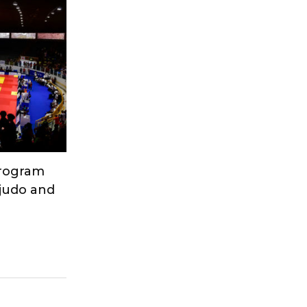
Program
 judo and