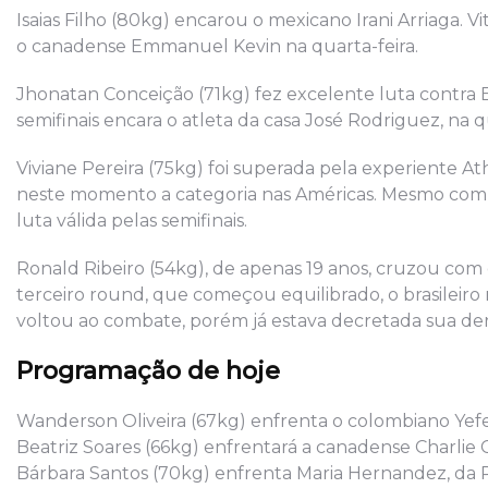
Isaias Filho (80kg) encarou o mexicano Irani Arriaga. V
o canadense Emmanuel Kevin na quarta-feira.
Jhonatan Conceição (71kg) fez excelente luta contr
semifinais encara o atleta da casa José Rodriguez, na qu
Viviane Pereira (75kg) foi superada pela experiente A
neste momento a categoria nas Américas. Mesmo com a 
luta válida pelas semifinais.
Ronald Ribeiro (54kg), de apenas 19 anos, cruzou com o 
terceiro round, que começou equilibrado, o brasileiro
voltou ao combate, porém já estava decretada sua der
Programação de hoje
Wanderson Oliveira (67kg) enfrenta o colombiano Yefe
Beatriz Soares (66kg) enfrentará a canadense Charlie
Bárbara Santos (70kg) enfrenta Maria Hernandez, da 