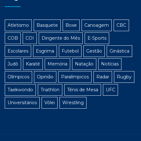
Atletismo
Basquete
Boxe
Canoagem
CBC
COB
COI
Dirigente do Mês
E-Sports
Escolares
Esgrima
Futebol
Gestão
Ginástica
Judô
Karatê
Memória
Natação
Notícias
Olímpicos
Opinião
Paralímpicos
Radar
Rugby
Taekwondo
Triathlon
Tênis de Mesa
UFC
Universitários
Vôlei
Wrestling