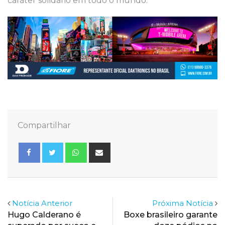
caráter solidário em todo o mundo.
Compartilhar
Whatsapp
Share
via
Email
Notícia Anterior
Próxima Notícia
Hugo Calderano é
Boxe brasileiro garante