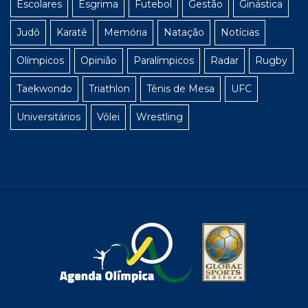
Escolares
Esgrima
Futebol
Gestão
Ginástica
Judô
Karatê
Memória
Natação
Notícias
Olímpicos
Opinião
Paralímpicos
Radar
Rugby
Taekwondo
Triathlon
Tênis de Mesa
UFC
Universitários
Vôlei
Wrestling