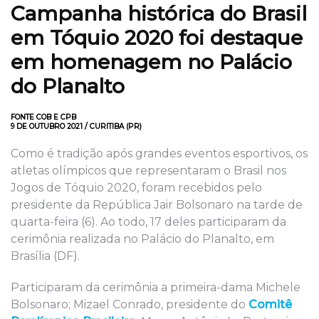
Campanha histórica do Brasil
em Tóquio 2020 foi destaque
em homenagem no Palácio
do Planalto
FONTE COB E CPB
9 DE OUTUBRO 2021 / CURITIBA (PR)
Como é tradição após grandes eventos esportivos, os
atletas olímpicos que representaram o Brasil nos
Jogos de Tóquio 2020, foram recebidos pelo
presidente da República Jair Bolsonaro na tarde de
quarta-feira (6). Ao todo, 17 deles participaram da
cerimônia realizada no Palácio do Planalto, em
Brasília (DF).
Participaram da cerimônia a primeira-dama Michele
Bolsonaro; Mizael Conrado, presidente do
Comitê