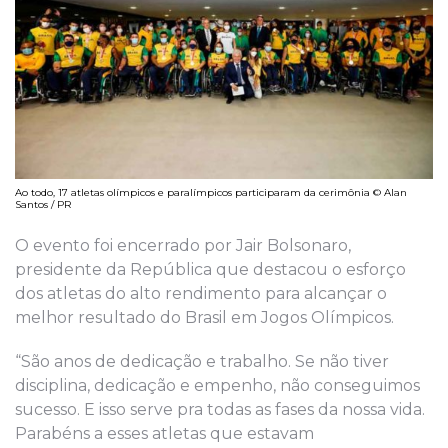
Ao todo, 17 atletas olímpicos e paralímpicos participaram da cerimônia © Alan
Santos / PR
O evento foi encerrado por Jair Bolsonaro,
presidente da República que destacou o esforço
dos atletas do alto rendimento para alcançar o
melhor resultado do Brasil em Jogos Olímpicos.
“São anos de dedicação e trabalho. Se não tiver
disciplina, dedicação e empenho, não conseguimos
sucesso. E isso serve pra todas as fases da nossa vida.
Parabéns a esses atletas que estavam