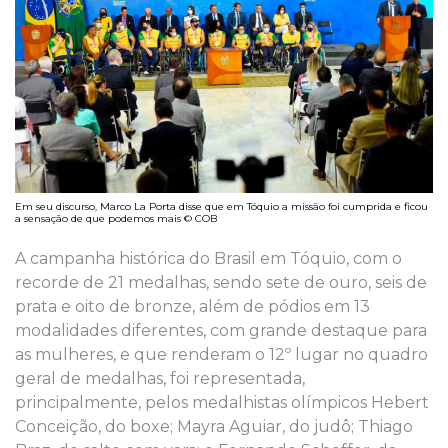
Em seu discurso, Marco La Porta disse que em Tóquio a missão foi cumprida e ficou
a sensação de que podemos mais © COB
A campanha histórica do Brasil em Tóquio, com o
recorde de 21 medalhas, sendo sete de ouro, seis de
prata e oito de bronze, além de pódios em 13
modalidades diferentes, com grande destaque para
as mulheres, e que renderam o 12º lugar no quadro
geral de medalhas, foi representada,
principalmente, pelos medalhistas olímpicos Hebert
Conceição, do boxe; Mayra Aguiar, do judô; Thiago