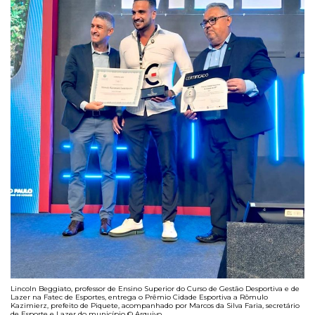
Lincoln Beggiato, professor de Ensino Superior do Curso de Gestão Desportiva e de
Lazer na Fatec de Esportes, entrega o Prêmio Cidade Esportiva a Rômulo
Kazimierz, prefeito de Piquete, acompanhado por Marcos da Silva Faria, secretário
de Esporte e Lazer do município © Arquivo