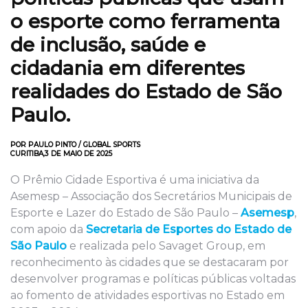
o esporte como ferramenta
de inclusão, saúde e
cidadania em diferentes
realidades do Estado de São
Paulo.
POR PAULO PINTO / GLOBAL SPORTS
CURITIBA,3 DE MAIO DE 2025
O Prêmio Cidade Esportiva é uma iniciativa da
Asemesp – Associação dos Secretários Municipais de
Esporte e Lazer do Estado de São Paulo –
Asemesp
,
com apoio da
Secretaria de Esportes do Estado de
São Paulo
e realizada pelo Savaget Group, em
reconhecimento às cidades que se destacaram por
desenvolver programas e políticas públicas voltadas
ao fomento de atividades esportivas no Estado em