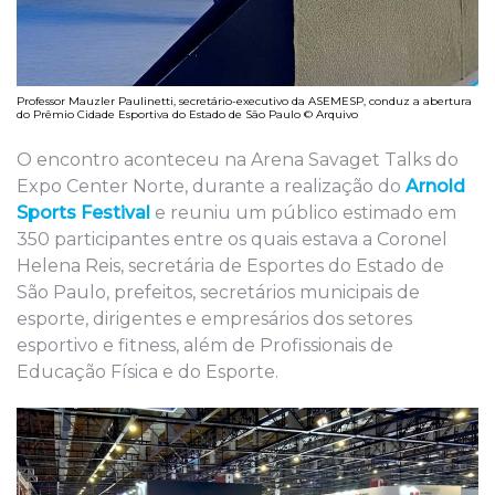
Professor Mauzler Paulinetti, secretário-executivo da ASEMESP, conduz a abertura
do Prêmio Cidade Esportiva do Estado de São Paulo © Arquivo
O encontro aconteceu na Arena Savaget Talks do
Expo Center Norte, durante a realização do
Arnold
Sports Festival
e reuniu um público estimado em
350 participantes entre os quais estava a Coronel
Helena Reis, secretária de Esportes do Estado de
São Paulo, prefeitos, secretários municipais de
esporte, dirigentes e empresários dos setores
esportivo e fitness, além de Profissionais de
Educação Física e do Esporte.