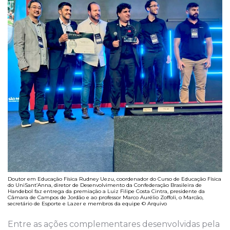
Doutor em Educação Física Rudney Uezu, coordenador do Curso de Educação Física
do UniSant’Anna, diretor de Desenvolvimento da Confederação Brasileira de
Handebol faz entrega da premiação a Luiz Filipe Costa Cintra, presidente da
Câmara de Campos de Jordão e ao professor Marco Aurélio Zoffoli, o Marcão,
secretário de Esporte e Lazer e membros da equipe © Arquivo
Entre as ações complementares desenvolvidas pela