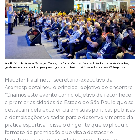
Auditório da Arena Savaget Talks, no Expo Center Norte, lotado por autoridades,
gestores e convidados que prestigiaram o Prêmio Cidade Esportiva © Arquivo
Mauzler Paulinetti, secretário-executivo da
Asemesp detalhou o principal objetivo do encontro.
“Criamos este evento com o objetivo de reconhecer
e premiar as cidades do Estado de São Paulo que se
destacam pela excelência em suas políticas públicas
e demais ações voltadas para o desenvolvimento da
prática esportiva”, disse o dirigente que explicou o
formato da premiação que visa a destacar o
trabalho realizado por cidades com diferentes