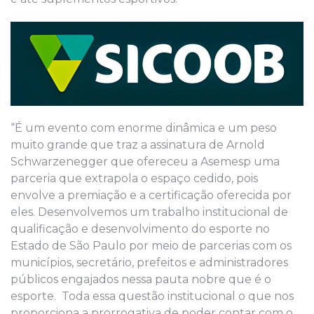
“É um evento com enorme dinâmica e um peso
muito grande que traz a assinatura de Arnold
Schwarzenegger que ofereceu a Asemesp uma
parceria que extrapola o espaço cedido, pois
envolve a premiação e a certificação oferecida por
eles. Desenvolvemos um trabalho institucional de
qualificação e desenvolvimento do esporte no
Estado de São Paulo por meio de parcerias com os
municípios, secretário, prefeitos e administradores
públicos engajados nessa pauta nobre que é o
esporte. Toda essa questão institucional o que nos
proporciona a prorrogativa de poder contar com o