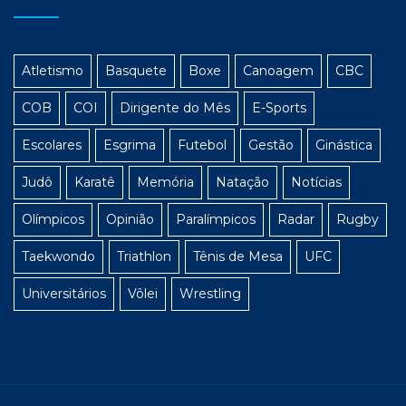
Atletismo
Basquete
Boxe
Canoagem
CBC
COB
COI
Dirigente do Mês
E-Sports
Escolares
Esgrima
Futebol
Gestão
Ginástica
Judô
Karatê
Memória
Natação
Notícias
Olímpicos
Opinião
Paralímpicos
Radar
Rugby
Taekwondo
Triathlon
Tênis de Mesa
UFC
Universitários
Vôlei
Wrestling