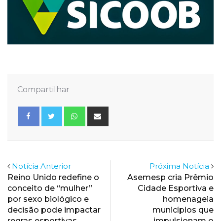
Compartilhar
Whatsapp
Share
via
Email
Notícia Anterior
Próxima Notícia
Reino Unido redefine o
Asemesp cria Prêmio
conceito de “mulher”
Cidade Esportiva e
por sexo biológico e
homenageia
decisão pode impactar
municípios que
regras esportivas
impulsionam o