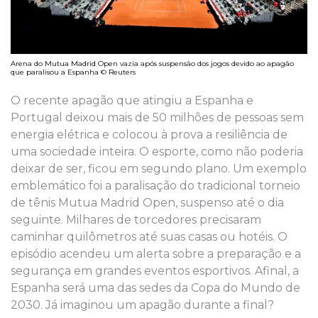
Arena do Mutua Madrid Open vazia após suspensão dos jogos devido ao apagão
que paralisou a Espanha © Reuters
O recente apagão que atingiu a Espanha e
Portugal deixou mais de 50 milhões de pessoas sem
energia elétrica e colocou à prova a resiliência de
uma sociedade inteira. O esporte, como não poderia
deixar de ser, ficou em segundo plano. Um exemplo
emblemático foi a paralisação do tradicional torneio
de tênis Mutua Madrid Open, suspenso até o dia
seguinte. Milhares de torcedores precisaram
caminhar quilômetros até suas casas ou hotéis. O
episódio acendeu um alerta sobre a preparação e a
segurança em grandes eventos esportivos. Afinal, a
Espanha será uma das sedes da Copa do Mundo de
2030. Já imaginou um apagão durante a final?