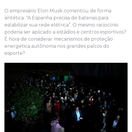
O empresário Elon Musk comentou de forma
sintética: “A Espanha precisa de baterias para
estabilizar sua rede elétrica”. O mesmo raciocínio
poderia ser aplicado a estádios e centros esportivos?
É hora de considerar mecanismos de proteção
energética autônoma nos grandes palcos do
esporte?