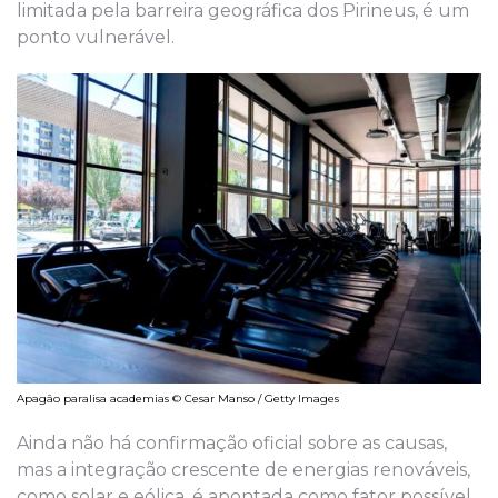
limitada pela barreira geográfica dos Pirineus, é um
ponto vulnerável.
Apagão paralisa academias © Cesar Manso / Getty Images
Ainda não há confirmação oficial sobre as causas,
mas a integração crescente de energias renováveis,
como solar e eólica, é apontada como fator possível,