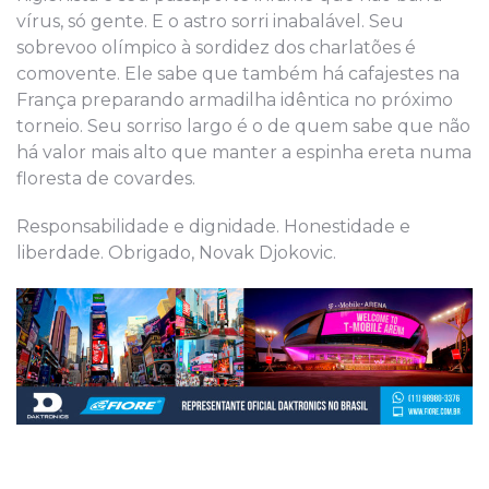
vírus, só gente. E o astro sorri inabalável. Seu
sobrevoo olímpico à sordidez dos charlatões é
comovente. Ele sabe que também há cafajestes na
França preparando armadilha idêntica no próximo
torneio. Seu sorriso largo é o de quem sabe que não
há valor mais alto que manter a espinha ereta numa
floresta de covardes.
Responsabilidade e dignidade. Honestidade e
liberdade. Obrigado, Novak Djokovic.