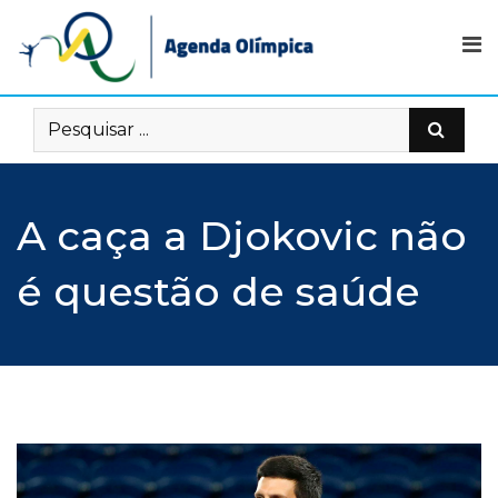
Skip
to
content
A caça a Djokovic não
é questão de saúde