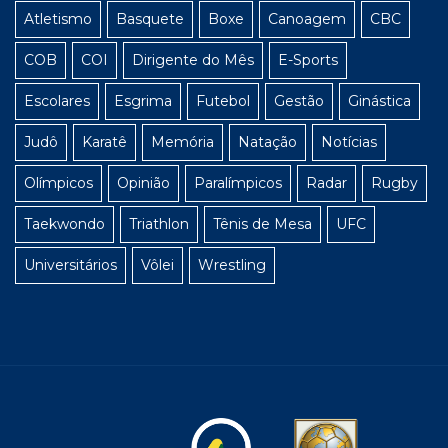
Atletismo
Basquete
Boxe
Canoagem
CBC
COB
COI
Dirigente do Mês
E-Sports
Escolares
Esgrima
Futebol
Gestão
Ginástica
Judô
Karatê
Memória
Natação
Notícias
Olímpicos
Opinião
Paralímpicos
Radar
Rugby
Taekwondo
Triathlon
Tênis de Mesa
UFC
Universitários
Vôlei
Wrestling