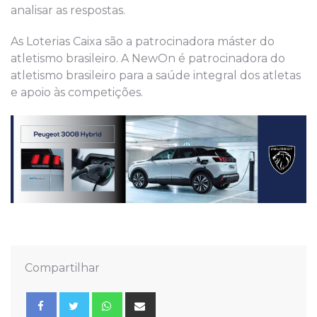
analisar as respostas.
As Loterias Caixa são a patrocinadora máster do
atletismo brasileiro. A NewOn é patrocinadora do
atletismo brasileiro para a saúde integral dos atletas
e apoio às competições.
Compartilhar
Whatsapp
Share
via