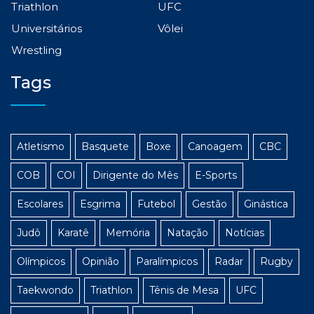
Triathlon
UFC
Universitários
Vôlei
Wrestling
Tags
Atletismo
Basquete
Boxe
Canoagem
CBC
COB
COI
Dirigente do Mês
E-Sports
Escolares
Esgrima
Futebol
Gestão
Ginástica
Judô
Karatê
Memória
Natação
Notícias
Olímpicos
Opinião
Paralímpicos
Radar
Rugby
Taekwondo
Triathlon
Tênis de Mesa
UFC