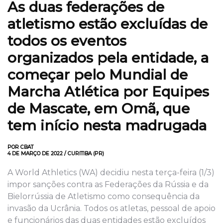
As duas federações de
atletismo estão excluídas de
todos os eventos
organizados pela entidade, a
começar pelo Mundial de
Marcha Atlética por Equipes
de Mascate, em Omã, que
tem início nesta madrugada
POR CBAT
4 DE MARÇO DE 2022 / CURITIBA (PR)
A World Athletics (WA) decidiu nesta terça-feira (1/3)
impor sanções contra as Federações da Rússia e da
Bielorrússia de Atletismo como consequência da
invasão da Ucrânia. Todos os atletas, pessoal de apoio
e funcionários das duas entidades estão excluídos