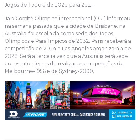
Jogos de Tóquio de 2020 para 2021.
Já o Comitê Olímpico Internacional (COI) informou
na semana passada que a cidade de Brisbane, na
Austrália, foi escolhida como sede dos Jogos
Olímpicos e Paralímpicos de 2032. Paris receberá a
competição de 2024 e Los Angeles organizará a de
2028. Será a terceira vez que a Austrália será sede
do evento, depois de realizar as competições de
Melbourne-1956 e de Sydney-2000.