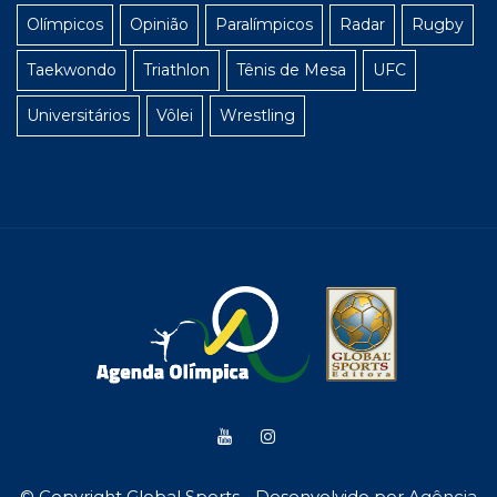
Olímpicos
Opinião
Paralímpicos
Radar
Rugby
Taekwondo
Triathlon
Tênis de Mesa
UFC
Universitários
Vôlei
Wrestling
© Copyright Global Sports - Desenvolvido por
Agência