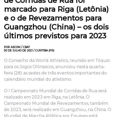
de Corridas de Rua foi
marcado para Riga (Letônia)
e o de Revezamentos para
Guangzhou (China) – os dois
últimos previstos para 2023
POR ASCOM / CBAT
30 DE JULHO DE 2021 / CURITIBA (PR)
O Conselho da World Athletics, reunido em Tóquio
para os Jogos Olímpicos, anunciou nesta quarta-
feira (28) as sedes de três eventos importantes do
calendário mundial do atletismo.
O I Campeonato Mundial de Corridas de Rua será
realizado em 2023 em Riga, na Letônia. O
Campeonato Mundial de Revezamentos, também
de 2023, será realizado em Guangzhou, na China. O
Mundial de Marcha Atlética por Equipes está