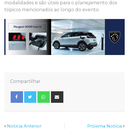
modalidades e são úteis para o planejamento dos
tópicos mencionados ao longo do evento.
Compartilhar
Whatsapp
Share
via
Email
Notícia Anterior
Próxima Notícia