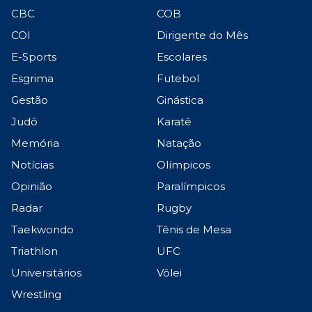
CBC
COB
COI
Dirigente do Mês
E-Sports
Escolares
Esgrima
Futebol
Gestão
Ginástica
Judô
Karatê
Memória
Natação
Notícias
Olímpicos
Opinião
Paralímpicos
Radar
Rugby
Taekwondo
Tênis de Mesa
Triathlon
UFC
Universitários
Vôlei
Wrestling