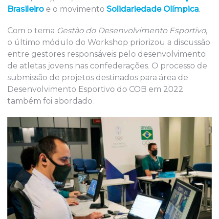
Brasileiro
e o movimento
Solidariedade Olímpica
.
Com o tema
Gestão do Desenvolvimento Esportivo
,
o último módulo do Workshop priorizou a discussão
entre gestores responsáveis pelo desenvolvimento
de atletas jovens nas confederações. O processo de
submissão de projetos destinados para área de
Desenvolvimento Esportivo do COB em 2022
também foi abordado.