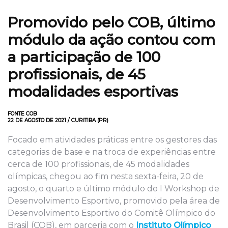
Promovido pelo COB, último
módulo da ação contou com
a participação de 100
profissionais, de 45
modalidades esportivas
FONTE COB
22 DE AGOSTO DE 2021 / CURITIBA (PR)
Focado em atividades práticas entre os gestores das
categorias de base e na troca de experiências entre
cerca de 100 profissionais, de 45 modalidades
olímpicas, chegou ao fim nesta sexta-feira, 20 de
agosto, o quarto e último módulo do I Workshop de
Desenvolvimento Esportivo, promovido pela área de
Desenvolvimento Esportivo do Comitê Olímpico do
Brasil (COB), em parceria com o
Instituto Olímpico