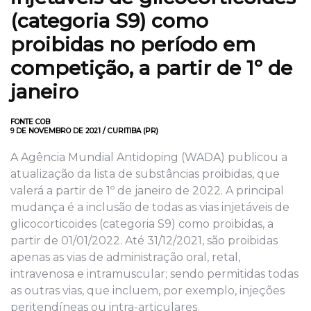
(categoria S9) como
proibidas no período em
competição, a partir de 1º de
janeiro
FONTE COB
9 DE NOVEMBRO DE 2021 / CURITIBA (PR)
A Agência Mundial Antidoping (WADA) publicou a
atualização da lista de substâncias proibidas, que
valerá a partir de 1º de janeiro de 2022. A principal
mudança é a inclusão de todas as vias injetáveis de
glicocorticoides (categoria S9) como proibidas, a
partir de 01/01/2022. Até 31/12/2021, são proibidas
apenas as vias de administração oral, retal,
intravenosa e intramuscular; sendo permitidas todas
as outras vias, que incluem, por exemplo, injeções
peritendíneas ou intra-articulares.