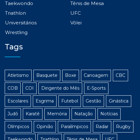
Taekwondo
Tênis de Mesa
Triathlon
UFC
Universitários
Vôlei
Wrestling
Tags
Atletismo
Basquete
Boxe
Canoagem
CBC
COB
COI
Dirigente do Mês
E-Sports
Escolares
Esgrima
Futebol
Gestão
Ginástica
Judô
Karatê
Memória
Natação
Notícias
Olímpicos
Opinião
Paralímpicos
Radar
Rugby
Taekwondo
Triathlon
Tênis de Mesa
UFC