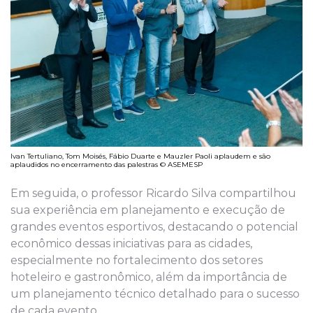
Ivan Tertuliano, Tom Moisés, Fábio Duarte e Mauzler Paoli aplaudem e são
aplaudidos no encerramento das palestras © ASEMESP
Em seguida, o professor Ricardo Silva compartilhou
sua experiência em planejamento e execução de
grandes eventos esportivos, destacando o potencial
econômico dessas iniciativas para as cidades,
especialmente no fortalecimento dos setores
hoteleiro e gastronômico, além da importância de
um planejamento técnico detalhado para o sucesso
de cada evento.