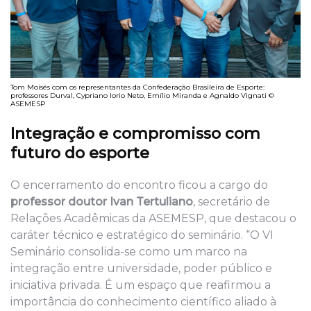
Tom Moisés com os representantes da Confederação Brasileira de Esporte:
professores Durval, Cypriano Iorio Neto, Emílio Miranda e Agnaldo Vignati ©
ASEMESP
Integração e compromisso com
futuro do esporte
O encerramento do encontro ficou a cargo do
professor doutor Ivan Tertuliano
, secretário de
Relações Acadêmicas da ASEMESP, que destacou o
caráter técnico e estratégico do seminário. “O VI
Seminário consolida-se como um marco na
integração entre universidade, poder público e
iniciativa privada. É um espaço que reafirmou a
importância do conhecimento científico aliado à