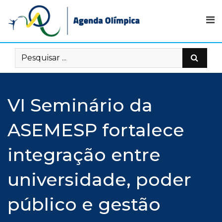
Skip
to
content
VI Seminário da
ASEMESP fortalece
integração entre
universidade, poder
público e gestão