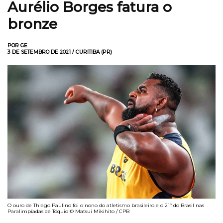
Aurélio Borges fatura o
bronze
POR GE
3 DE SETEMBRO DE 2021 / CURITIBA (PR)
O ouro de Thiago Paulino foi o nono do atletismo brasileiro e o 21º do Brasil nas
Paralimpíadas de Tóquio © Matsui Mikihito / CPB