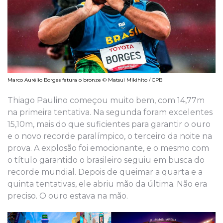
Marco Aurélio Borges fatura o bronze © Matsui Mikihito / CPB
Thiago Paulino começou muito bem, com 14,77m
na primeira tentativa. Na segunda foram excelentes
15,10m, mais do que suficientes para garantir o ouro
e o novo recorde paralímpico, o terceiro da noite na
prova. A explosão foi emocionante, e o mesmo com
o título garantido o brasileiro seguiu em busca do
recorde mundial. Depois de queimar a quarta e a
quinta tentativas, ele abriu mão da última. Não era
preciso. O ouro estava na mão.