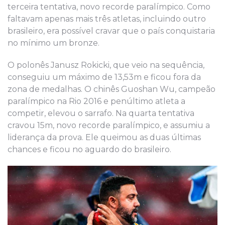
terceira tentativa, novo recorde paralímpico. Como
faltavam apenas mais três atletas, incluindo outro
brasileiro, era possível cravar que o país conquistaria
no mínimo um bronze.
O polonês Janusz Rokicki, que veio na sequência,
conseguiu um máximo de 13,53m e ficou fora da
zona de medalhas. O chinês Guoshan Wu, campeão
paralímpico na Rio 2016 e penúltimo atleta a
competir, elevou o sarrafo. Na quarta tentativa
cravou 15m, novo recorde paralímpico, e assumiu a
liderança da prova. Ele queimou as duas últimas
chances e ficou no aguardo do brasileiro.