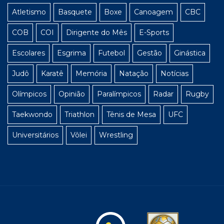
Atletismo
Basquete
Boxe
Canoagem
CBC
COB
COI
Dirigente do Mês
E-Sports
Escolares
Esgrima
Futebol
Gestão
Ginástica
Judô
Karatê
Memória
Natação
Notícias
Olímpicos
Opinião
Paralímpicos
Radar
Rugby
Taekwondo
Triathlon
Tênis de Mesa
UFC
Universitários
Vôlei
Wrestling