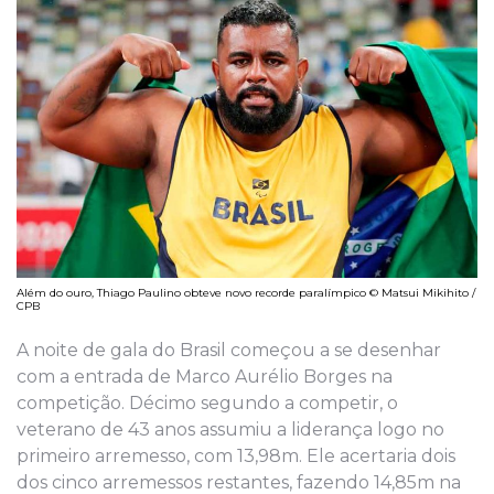
Além do ouro, Thiago Paulino obteve novo recorde paralímpico © Matsui Mikihito /
CPB
A noite de gala do Brasil começou a se desenhar
com a entrada de Marco Aurélio Borges na
competição. Décimo segundo a competir, o
veterano de 43 anos assumiu a liderança logo no
primeiro arremesso, com 13,98m. Ele acertaria dois
dos cinco arremessos restantes, fazendo 14,85m na