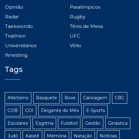
Opinião
Paralímpicos
Radar
Rugby
Taekwondo
Tênis de Mesa
Triathlon
UFC
Universitários
Vôlei
Wrestling
Tags
Atletismo
Basquete
Boxe
Canoagem
CBC
COB
COI
Dirigente do Mês
E-Sports
Escolares
Esgrima
Futebol
Gestão
Ginástica
Judô
Karatê
Memória
Natação
Notícias