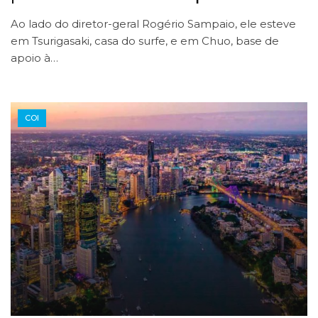
Ao lado do diretor-geral Rogério Sampaio, ele esteve
em Tsurigasaki, casa do surfe, e em Chuo, base de
apoio à…
COI