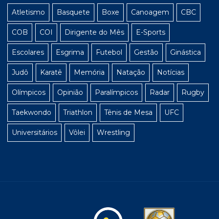
Atletismo
Basquete
Boxe
Canoagem
CBC
COB
COI
Dirigente do Mês
E-Sports
Escolares
Esgrima
Futebol
Gestão
Ginástica
Judô
Karatê
Memória
Natação
Notícias
Olímpicos
Opinião
Paralímpicos
Radar
Rugby
Taekwondo
Triathlon
Tênis de Mesa
UFC
Universitários
Vôlei
Wrestling