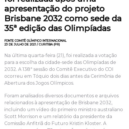
apresentação do projeto
Brisbane 2032 como sede da
35ª edição das Olimpíadas
FONTE COMITÊ OLÍMPICO INTERNACIONAL
23 DE JULHO DE 2021 / CURITIBA (PR)
Na última quarta-feira (21), foi realizada a votação
para a escolha da cidade-sede das Olimpíadas de
2032. A 138ª sessão do Comitê Executivo do COI
ocorreu em Tóquio dois dias antes da Cerimônia de
Abertura dos Jogos Olímpicos.
Foram analisados diversos documentos e arquivos
relacionados à apresentação de Brisbane 2032,
incluindo um vídeo do primeiro ministro australiano
Scott Morrison e um relatório da presidente da
Comissão Anfitriã do Futuro Kristin Kloster. A