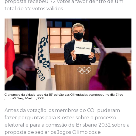
proposta recebeu 72 votos a favor dentro de um
total de 77 votos válidos.
O anúncio da cidade-sede da 35ª edição das Olimpíadas aconteceu no dia 21 de
julho © Greg Martin / COI
Antes da votação, os membros do COI puderam
fazer perguntas para Kloster sobre o processo
eleitoral e para a comissão de Brisbane 2032 sobre a
proposta de sediar os Jogos Olímpicos e