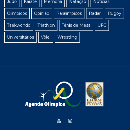
Judô
Karatê
Memória
Natação
Notícias
Olímpicos
Opinião
Paralímpicos
Radar
Rugby
Taekwondo
Triathlon
Tênis de Mesa
UFC
Universitários
Vôlei
Wrestling