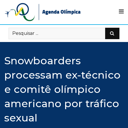
Skip
to
content
Snowboarders
processam ex-técnico
e comitê olímpico
americano por tráfico
sexual