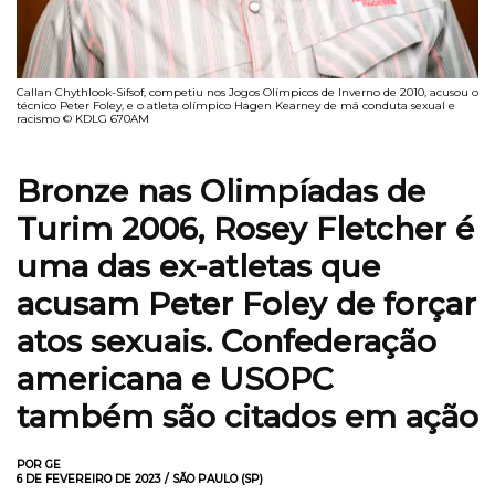
Callan Chythlook-Sifsof, competiu nos Jogos Olímpicos de Inverno de 2010, acusou o
técnico Peter Foley, e o atleta olímpico Hagen Kearney de má conduta sexual e
racismo © KDLG 670AM
Bronze nas Olimpíadas de
Turim 2006, Rosey Fletcher é
uma das ex-atletas que
acusam Peter Foley de forçar
atos sexuais. Confederação
americana e USOPC
também são citados em ação
POR GE
6 DE FEVEREIRO DE 2023 / SÃO PAULO (SP)