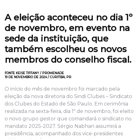
A eleição aconteceu no dia 1º
de novembro, em evento na
sede da instituição, que
também escolheu os novos
membros do conselho fiscal.
FONTE KEISE TIFFANY / PROMENADE
19 DE NOVEMBRO DE 2024 / CURITIBA, PR
O início do mês de novembro foi marcado pela
eleição da nova diretoria do Sindi Clubes – Sindicato
dos Clubes do Estado de São Paulo. Em cerimônia
realizada na sexta-feira, dia 1º de novembro, foi eleito
o novo grupo gestor que comandará o sindicato no
mandato 2025-2027. Sérgio Nabhan assumirá a
presidência, acompanhado dos vice-presidentes