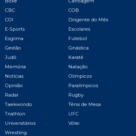
Boxe
Canoagem
CBC
COB
COI
Dirigente do Mês
E-Sports
Escolares
Esgrima
Futebol
Gestão
Ginástica
Judô
Karatê
Memória
Natação
Notícias
Olímpicos
Opinião
Paralímpicos
Radar
Rugby
Taekwondo
Tênis de Mesa
Triathlon
UFC
Universitários
Vôlei
Wrestling