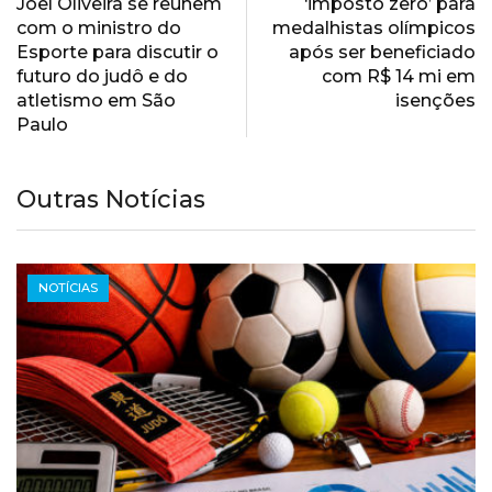
Joel Oliveira se reúnem
‘imposto zero’ para
com o ministro do
medalhistas olímpicos
Esporte para discutir o
após ser beneficiado
futuro do judô e do
com R$ 14 mi em
atletismo em São
isenções
Paulo
Outras Notícias
NOTÍCIAS