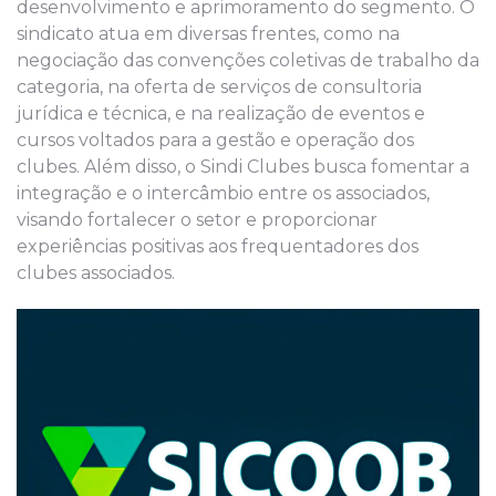
desenvolvimento e aprimoramento do segmento. O
sindicato atua em diversas frentes, como na
negociação das convenções coletivas de trabalho da
categoria, na oferta de serviços de consultoria
jurídica e técnica, e na realização de eventos e
cursos voltados para a gestão e operação dos
clubes. Além disso, o Sindi Clubes busca fomentar a
integração e o intercâmbio entre os associados,
visando fortalecer o setor e proporcionar
experiências positivas aos frequentadores dos
clubes associados.