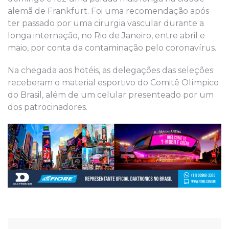
alemã de Frankfurt. Foi uma recomendação após
ter passado por uma cirurgia vascular durante a
longa internação, no Rio de Janeiro, entre abril e
maio, por conta da contaminação pelo coronavírus.
Na chegada aos hotéis, as delegações das seleções
receberam o material esportivo do Comitê Olímpico
do Brasil, além de um celular presenteado por um
dos patrocinadores.