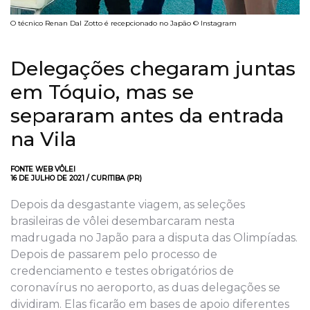
O técnico Renan Dal Zotto é recepcionado no Japão © Instagram
Delegações chegaram juntas
em Tóquio, mas se
separaram antes da entrada
na Vila
FONTE WEB VÔLEI
16 DE JULHO DE 2021 / CURITIBA (PR)
Depois da desgastante viagem, as seleções
brasileiras de vôlei desembarcaram nesta
madrugada no Japão para a disputa das Olimpíadas.
Depois de passarem pelo processo de
credenciamento e testes obrigatórios de
coronavírus no aeroporto, as duas delegações se
dividiram. Elas ficarão em bases de apoio diferentes