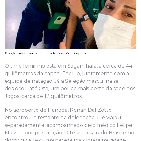
Seleções no desembarque em Haneda © Instagram
O time feminino está em Sagamihara, a cerca de 44
quilômetros da capital Tóquio, juntamente com a
equipe de natação. Já a Seleção masculina se
deslocou até Ota, um pouco mais perto da sede dos
Jogos: cerca de 17 quilômetros.
No aeroporto de Haneda, Renan Dal Zotto
encontrou o restante da delegação. Ele viajou
separadamente, acompanhado pelo médico Felipe
Malzac, por precaução. O técnico saiu do Brasil e no
domingo e fez uma parada mais longa na cidade