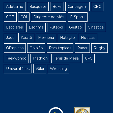
Atletismo
Basquete
Boxe
Canoagem
CBC
COB
COI
Dirigente do Mês
E-Sports
Escolares
Esgrima
Futebol
Gestão
Ginástica
Judô
Karatê
Memória
Natação
Notícias
Olímpicos
Opinião
Paralímpicos
Radar
Rugby
Taekwondo
Triathlon
Tênis de Mesa
UFC
Universitários
Vôlei
Wrestling