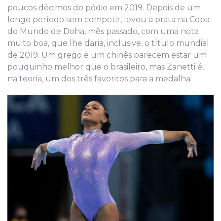
poucos décimos do pódio em 2019. Depois de um
longo período sem competir, levou a prata na Copa
do Mundo de Doha, mês passado, com uma nota
muito boa, que lhe daria, inclusive, o título mundial
de 2019. Um grego e um chinês parecem estar um
pouquinho melhor que o brasileiro, mas Zanetti é,
na teoria, um dos três favoritos para a medalha.