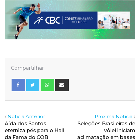
Compartilhar
Whatsapp
Share
via
Email
Notícia Anterior
Próxima Notícia
Aída dos Santos
Seleções Brasileiras de
eterniza pés para o Hall
vôlei iniciam
da Fama do COB
aclimatação em bases