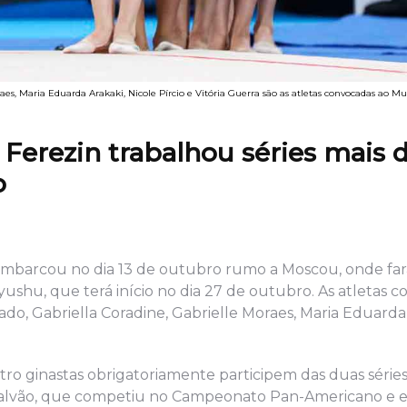
es, Maria Eduarda Arakaki, Nicole Pírcio e Vitória Guerra são as atletas convocadas ao M
rezin trabalhou séries mais di
o
a embarcou no dia 13 de outubro rumo a Moscou, onde far
shu, que terá início no dia 27 de outubro. As atletas 
do, Gabriella Coradine, Gabrielle Moraes, Maria Eduarda 
ro ginastas obrigatoriamente participem das duas séries
Galvão, que competiu no Campeonato Pan-Americano e 