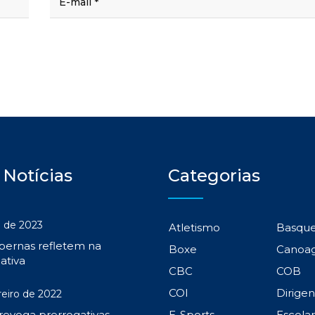
 Notícias
Categorias
 de 2023
Atletismo
Basqu
 pernas refletem na
Boxe
Canoa
ativa
CBC
COB
COI
Dirige
reiro de 2022
 revoga prerrogativas
E-Sports
Escola