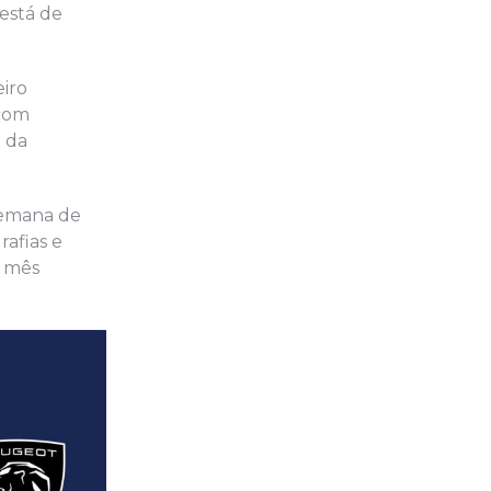
 está de
eiro
 com
a da
 semana de
rafias e
o mês