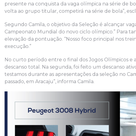
presente na conquista da vaga olímpica na série de bola
volta ao grupo titular, competirá na série de bola”, esc
Segundo Camila, o objetivo da Seleção é alcançar vaga 
Campeonato Mundial do novo ciclo olímpico.” Para tan
elevação da pontuação. “Nosso foco principal nos tre
execução.”
No curto período entre o final dos Jogos Olímpicos e 
descanso total. Na segunda, foi feito um descanso ativ
testamos durante as apresentações da seleção no Campe
passado, em Aracaju”, informa Camila.