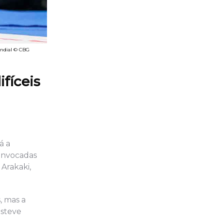
undial © CBG
fíceis
á a
convocadas
Arakaki,
, mas a
esteve