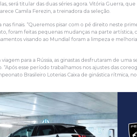
s, será titular das duas séries agora. Vitória Guerra, que
larece Camila Ferezin, a treinadora da seleção.
nas finais. “Queremos pisar com o pé direito neste prim
to, foram feitas pequenas mudanças na parte artística,
inamentos visando ao Mundial foram a limpeza e melhori
a viagem para a Rússia, as ginastas desfrutaram de uma
o. “Após esse período trabalhamos nos ajustes das coreog
onato Brasileiro Loterias Caixa de ginástica rítmica, n