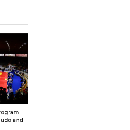
Program
 judo and