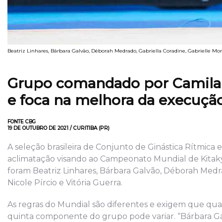
Beatriz Linhares, Bárbara Galvão, Déborah Medrado, Gabriella Coradine, Gabrielle Mora
Grupo comandado por Camila Fe
e foca na melhora da execuçã
FONTE CBG
19 DE OUTUBRO DE 2021 / CURITIBA (PR)
A seleção brasileira de Conjunto de Ginástica Rítmic
aclimatação visando ao Campeonato Mundial de Kitakyu
foram Beatriz Linhares, Bárbara Galvão, Déborah Medra
Nicole Pírcio e Vitória Guerra.
As regras do Mundial são diferentes e exigem que quat
quinta componente do grupo pode variar. “Bárbara 