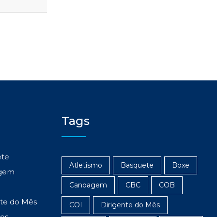
Tags
ete
Atletismo
Basquete
Boxe
gem
Canoagem
CBC
COB
nte do Mês
COI
Dirigente do Mês
res